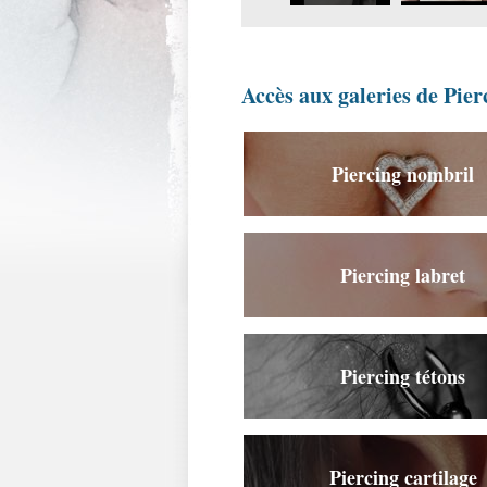
seins.jpg
Accès aux galeries de Pier
Piercing nombril
Piercing labret
Piercing tétons
Piercing cartilage