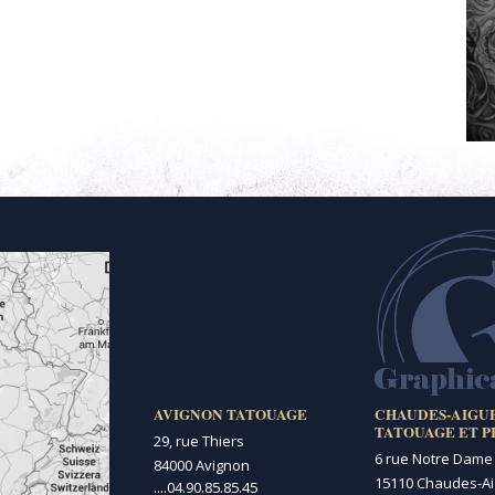
AVIGNON TATOUAGE
CHAUDES-AIGU
TATOUAGE ET P
29, rue Thiers
6 rue Notre Dame
84000 Avignon
15110 Chaudes-A
....
04.90.85.85.45