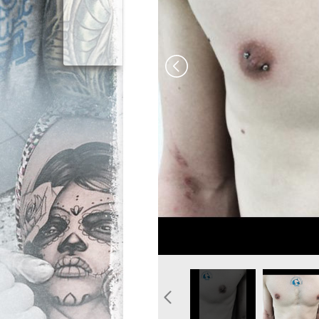
image-piercing-tetons-
photo-
graphicaderme.jpg
piercing-
tetons-