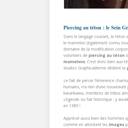
Piercing au téton : le Sein G
Dans le langage courant, le této
le mamelon (également connu sous
domaine de la modification corporel
volontiers de
piercing au téton
o
mamelons
. C’est donc bien aux t
studios Graphicaderme dédient la
Le fait de percer l’éminence charnu
humains, n’a rien d’une nouveauté
karankawa, membres de tribus amér
Légende ou fait historique : y aur
en 1385 !
Apprécié aussi bien des hommes 
comme en attestent les
images
p