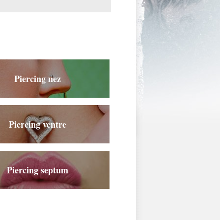
Piercing nez
Piercing ventre
Piercing septum