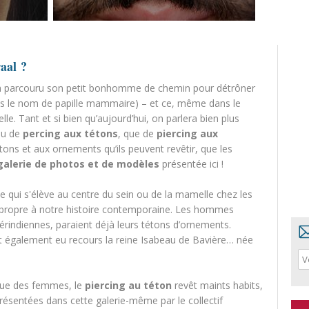
raal ?
n a parcouru son petit bonhomme de chemin pour détrôner
 le nom de papille mammaire) – et ce, même dans le
le. Tant et si bien qu’aujourd’hui, on parlera bien plus
u de
percing aux tétons
, que de
piercing aux
étons et aux ornements qu’ils peuvent revêtir, que les
galerie de photos et de modèles
présentée ici !
e qui s'élève au centre du sein ou de la mamelle chez les
 propre à notre histoire contemporaine. Les hommes
indiennes, paraient déjà leurs tétons d’ornements.
ait également eu recours la reine Isabeau de Bavière… née
que des femmes, le
piercing au téton
revêt maints habits,
résentées dans cette galerie-même par le collectif