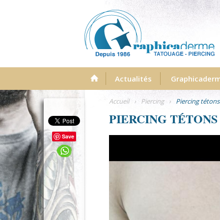
Menu
Actualités
Graphicader
Accueil
›
Piercing
›
Piercing tétons
PIERCING TÉTONS
Save
photo-piercing-tetons-seins.jpg