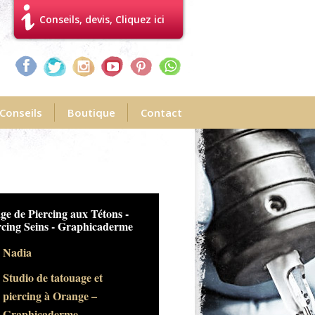
Conseils, devis, Cliquez ici
Conseils
Boutique
Contact
ge de Piercing aux Tétons -
rcing Seins - Graphicaderme
Nadia
Studio de tatouage et
piercing à Orange –
Graphicaderme