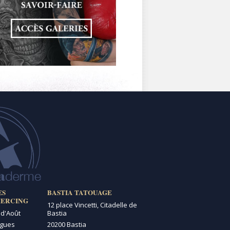
ES
BASTIA TATOUAGE
IERCING
12 place Vincetti, Citadelle de
 d'Août
Bastia
igues
20200 Bastia