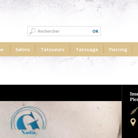
Formulaire de recherche
Recherche
me
Salons
Tatoueurs
Tatouage
Piercing
Ima
Pie