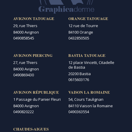
AVIGNON TATOUAGE
ORANGE TATOUAGE
29, rue Thiers
12 rue de Tourre
84000 Avignon
84100 Orange
0490858545
0432850505
AVIGNON PIERCING
BASTIA TATOUAGE
27, rue Thiers
12 place Vincetti, Citadelle
de Bastia
84000 Avignon
20200 Bastia
0490869430
0615603176
AVIGNON RÉPUBLIQUE
VAISON LA ROMAINE
1 Passage du Panier Fleuri
54, Cours Taulignan
84000 Avignon
84110 Vaison la Romaine
0490820222
0490363554
CHAUDES-AIGUES