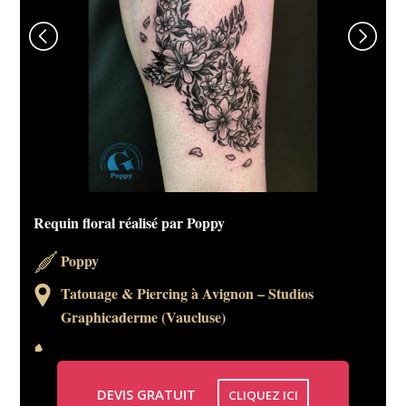
Requin floral réalisé par Poppy
Poule en underboob par Poppy !
Poppy
Poppy
Tatouage & Piercing à Avignon – Studios
Tatouage & Piercing à Avignon – Studios
Graphicaderme (Vaucluse)
Graphicaderme (Vaucluse)
DEVIS GRATUIT
DEVIS GRATUIT
CLIQUEZ ICI
CLIQUEZ ICI