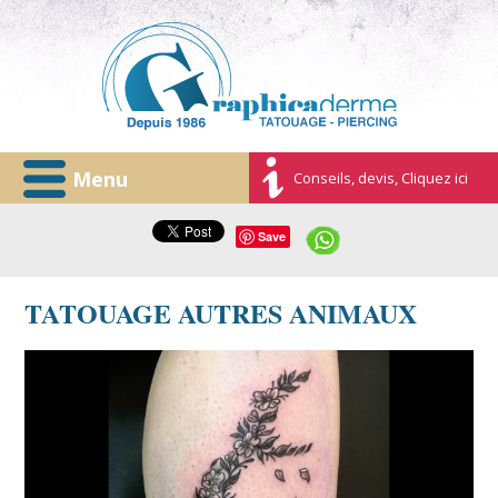
Menu
Conseils, devis, Cliquez ici
Save
TATOUAGE AUTRES ANIMAUX
requin-avignon-graphicaderme-tatouage.jpg
15192685_1029110080550715_1381504240022583808_n.jpg