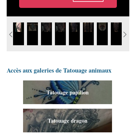
requin-avignon-graphicaderme-tatouage.jpg
15192685_1029110080550715_1381504240022583808
16195062_1070976206364102_1331778456061
16195062_1070976206364102_1331778
graphicaderme-avignon-
graphicaderme-
coccinelle-
lion-
tigre-tiger-realisme-
avignon-tiger-tigre-
tatouage-
graphicade
tatouage.jpg
animal-tatouage-
graphicaderme-
avignon-
paca.jpg
avignon.jpg
tatouage.jp
Accès aux galeries de Tatouage animaux
Tatouage papillon
Tatouage dragon