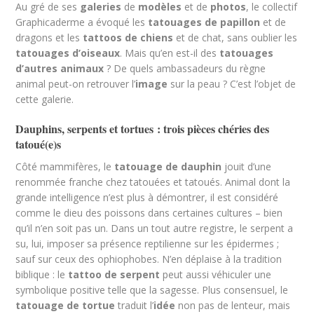
Au gré de ses
galeries
de
modèles
et de
photos
, le collectif
Graphicaderme a évoqué les
tatouages de papillon
et de
dragons et les
tattoos de chiens
et de chat, sans oublier les
tatouages d’oiseaux
. Mais qu’en est-il des
tatouages
d’autres animaux
? De quels ambassadeurs du règne
animal peut-on retrouver l’
image
sur la peau ? C’est l’objet de
cette galerie.
Dauphins, serpents et tortues : trois pièces chéries des
tatoué(e)s
Côté mammifères, le
tatouage de dauphin
jouit d’une
renommée franche chez tatouées et tatoués. Animal dont la
grande intelligence n’est plus à démontrer, il est considéré
comme le dieu des poissons dans certaines cultures – bien
qu’il n’en soit pas un. Dans un tout autre registre, le serpent a
su, lui, imposer sa présence reptilienne sur les épidermes ;
sauf sur ceux des ophiophobes. N’en déplaise à la tradition
biblique : le
tattoo de serpent
peut aussi véhiculer une
symbolique positive telle que la sagesse. Plus consensuel, le
tatouage de tortue
traduit l’
idée
non pas de lenteur, mais