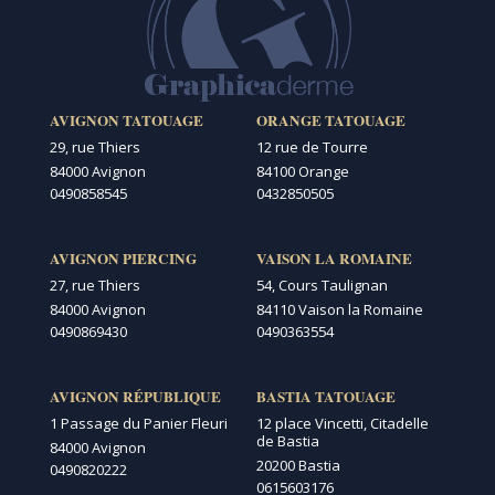
AVIGNON TATOUAGE
ORANGE TATOUAGE
29, rue Thiers
12 rue de Tourre
84000 Avignon
84100 Orange
0490858545
0432850505
AVIGNON PIERCING
VAISON LA ROMAINE
27, rue Thiers
54, Cours Taulignan
84000 Avignon
84110 Vaison la Romaine
0490869430
0490363554
AVIGNON RÉPUBLIQUE
BASTIA TATOUAGE
1 Passage du Panier Fleuri
12 place Vincetti, Citadelle
de Bastia
84000 Avignon
20200 Bastia
0490820222
0615603176