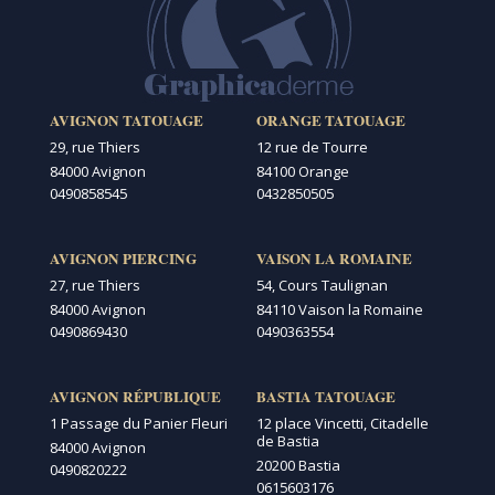
AVIGNON TATOUAGE
ORANGE TATOUAGE
29, rue Thiers
12 rue de Tourre
84000 Avignon
84100 Orange
0490858545
0432850505
AVIGNON PIERCING
VAISON LA ROMAINE
27, rue Thiers
54, Cours Taulignan
84000 Avignon
84110 Vaison la Romaine
0490869430
0490363554
AVIGNON RÉPUBLIQUE
BASTIA TATOUAGE
1 Passage du Panier Fleuri
12 place Vincetti, Citadelle
de Bastia
84000 Avignon
20200 Bastia
0490820222
0615603176