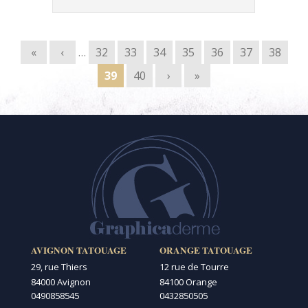
Pages
«
‹
…
32
33
34
35
36
37
38
39
40
›
»
AVIGNON TATOUAGE
ORANGE TATOUAGE
29, rue Thiers
12 rue de Tourre
84000 Avignon
84100 Orange
0490858545
0432850505