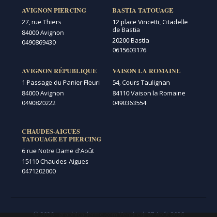
AVIGNON PIERCING
BASTIA TATOUAGE
27, rue Thiers
12 place Vincetti, Citadelle
de Bastia
84000 Avignon
20200 Bastia
0490869430
0615603176
AVIGNON RÉPUBLIQUE
VAISON LA ROMAINE
1 Passage du Panier Fleuri
54, Cours Taulignan
84000 Avignon
84110 Vaison la Romaine
0490820222
0490363554
CHAUDES-AIGUES
TATOUAGE ET PIERCING
6 rue Notre Dame d'Août
15110 Chaudes-Aigues
0471202000
© 2026 - graphicaderme.com
Vendredi 07 Août 2026