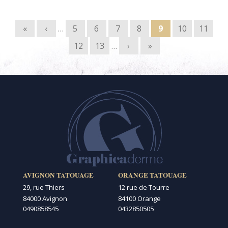
Pages
«
‹
…
5
6
7
8
9
10
11
12
13
…
›
»
AVIGNON TATOUAGE
ORANGE TATOUAGE
29, rue Thiers
12 rue de Tourre
84000 Avignon
84100 Orange
0490858545
0432850505