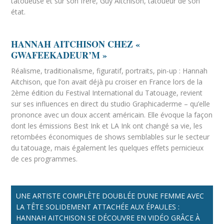
tatoueuse et sur son frère, Guy Aitchison, tatoueur de son
état.
HANNAH AITCHISON CHEZ «
GWAFEEKADEUR’M »
Réalisme, traditionalisme, figuratif, portraits, pin-up : Hannah
Aitchison, que l’on avait déjà pu croiser en France lors de la
2ème édition du Festival International du Tatouage, revient
sur ses influences en direct du studio Graphicaderme – qu’elle
prononce avec un doux accent américain. Elle évoque la façon
dont les émissions Best Ink et LA Ink ont changé sa vie, les
retombées économiques de shows semblables sur le secteur
du tatouage, mais également les quelques effets pernicieux
de ces programmes.
UNE ARTISTE COMPLÈTE DOUBLÉE D’UNE FEMME AVEC
LA TÊTE SOLIDEMENT ATTACHÉE AUX ÉPAULES :
HANNAH AITCHISON SE DÉCOUVRE EN VIDÉO GRÂCE À