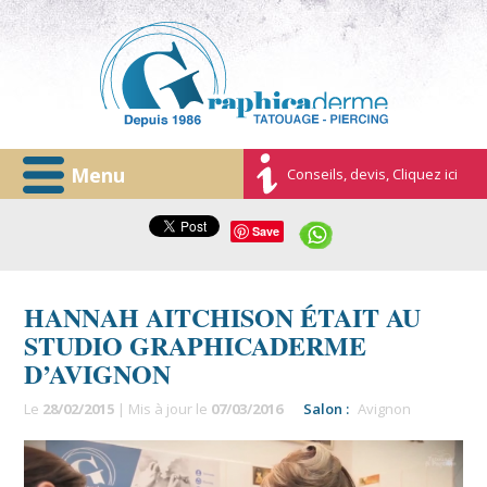
Menu
Conseils, devis, Cliquez ici
Save
HANNAH AITCHISON ÉTAIT AU
STUDIO GRAPHICADERME
D’AVIGNON
Le
28/02/2015
| Mis à jour le
07/03/2016
Salon :
Avignon