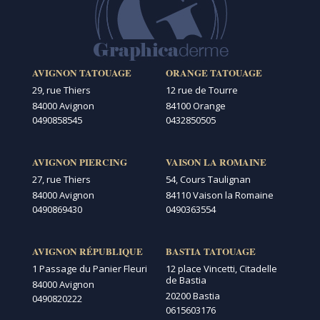
AVIGNON TATOUAGE
ORANGE TATOUAGE
29, rue Thiers
12 rue de Tourre
84000 Avignon
84100 Orange
0490858545
0432850505
AVIGNON PIERCING
VAISON LA ROMAINE
27, rue Thiers
54, Cours Taulignan
84000 Avignon
84110 Vaison la Romaine
0490869430
0490363554
AVIGNON RÉPUBLIQUE
BASTIA TATOUAGE
1 Passage du Panier Fleuri
12 place Vincetti, Citadelle
de Bastia
84000 Avignon
20200 Bastia
0490820222
0615603176