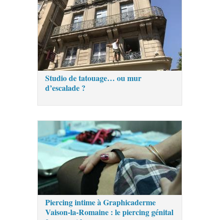
Studio de tatouage… ou mur
d’escalade ?
Piercing intime à Graphicaderme
Vaison-la-Romaine : le piercing génital