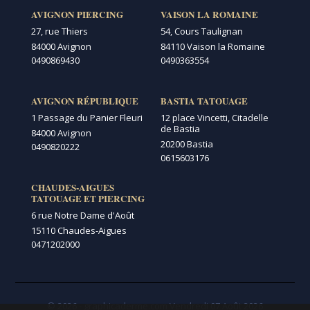
AVIGNON PIERCING
VAISON LA ROMAINE
27, rue Thiers
54, Cours Taulignan
84000 Avignon
84110 Vaison la Romaine
0490869430
0490363554
AVIGNON RÉPUBLIQUE
BASTIA TATOUAGE
1 Passage du Panier Fleuri
12 place Vincetti, Citadelle
de Bastia
84000 Avignon
20200 Bastia
0490820222
0615603176
CHAUDES-AIGUES
TATOUAGE ET PIERCING
6 rue Notre Dame d'Août
15110 Chaudes-Aigues
0471202000
© 2026 - graphicaderme.com
Vendredi 07 Août 2026