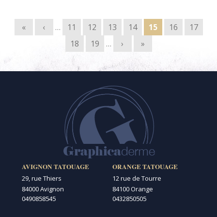
Pages
«
‹
…
11
12
13
14
15
16
17
18
19
…
›
»
AVIGNON TATOUAGE
ORANGE TATOUAGE
29, rue Thiers
12 rue de Tourre
84000 Avignon
84100 Orange
0490858545
0432850505