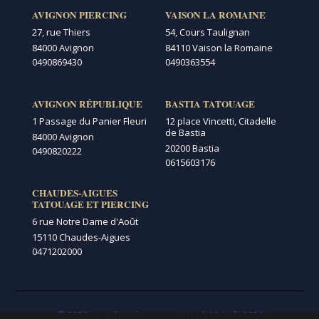
AVIGNON PIERCING
VAISON LA ROMAINE
27, rue Thiers
54, Cours Taulignan
84000 Avignon
84110 Vaison la Romaine
0490869430
0490363554
AVIGNON RÉPUBLIQUE
BASTIA TATOUAGE
1 Passage du Panier Fleuri
12 place Vincetti, Citadelle
de Bastia
84000 Avignon
20200 Bastia
0490820222
0615603176
CHAUDES-AIGUES
TATOUAGE ET PIERCING
6 rue Notre Dame d'Août
15110 Chaudes-Aigues
0471202000
© 2026 - graphicaderme.com
Lundi 10 Août 2026