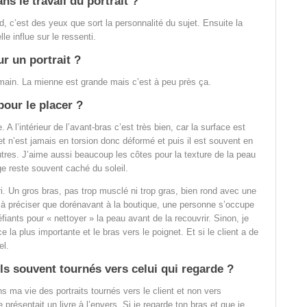
ns le travail du portrait ?
d, c’est des yeux que sort la personnalité du sujet. Ensuite la
lle influe sur le ressenti.
ur un portrait ?
main. La mienne est grande mais c’est à peu près ça.
pour le placer ?
. A l’intérieur de l’avant-bras c’est très bien, car la surface est
 et n’est jamais en torsion donc déformé et puis il est souvent en
tres. J’aime aussi beaucoup les côtes pour la texture de la peau
age reste souvent caché du soleil.
i. Un gros bras, pas trop musclé ni trop gras, bien rond avec une
s à préciser que dorénavant à la boutique, une personne s’occupe
iants pour « nettoyer » la peau avant de la recouvrir. Sinon, je
e la plus importante et le bras vers le poignet. Et si le client a de
el.
ils souvent tournés vers celui qui regarde ?
s ma vie des portraits tournés vers le client et non vers
 présentait un livre à l’envers. Si je regarde ton bras et que je