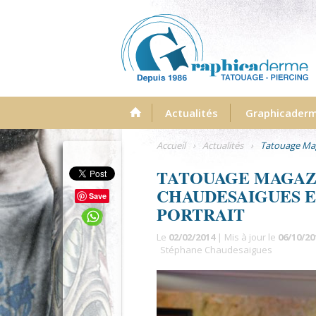
Menu
Actualités
Graphicader
Accueil
›
Actualités
›
Tatouage Mag
TATOUAGE MAGAZI
CHAUDESAIGUES E
Save
PORTRAIT
Le
02/02/2014
| Mis à jour le
06/10/20
Stéphane Chaudesaigues