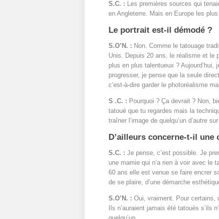
S.C. :
Les premières sources qui tenaie
en Angleterre. Mais en Europe les plus
Le portrait est-il démodé ?
S.O’N. :
Non. Comme le tatouage traditi
Unis. Depuis 20 ans, le réalisme et le p
plus en plus talentueux ? Aujourd’hui, 
progresser, je pense que la seule dire
c’est-à-dire garder le photoréalisme m
S .C. :
Pourquoi ? Ça devrait ? Non, bie
tatoué que tu regardes mais la technique
traîner l’image de quelqu’un d’autre sur
D’ailleurs concerne-t-il une 
S.C. :
Je pense, c’est possible. Je pr
une mamie qui n’a rien à voir avec le t
60 ans elle est venue se faire encrer so
de se plaire, d’une démarche esthétique
S.O’N. :
Oui, vraiment. Pour certains, u
Ils n’auraient jamais été tatoués s’ils 
quelqu’un.