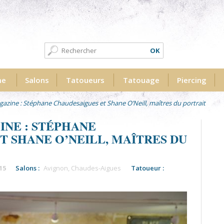
Formulaire de recherche
Recherche
me
Salons
Tatoueurs
Tatouage
Piercing
azine : Stéphane Chaudesaigues et Shane O’Neill, maîtres du portrait
NE : STÉPHANE
T SHANE O’NEILL, MAÎTRES DU
15
Salons :
Avignon
,
Chaudes-Aigues
Tatoueur :