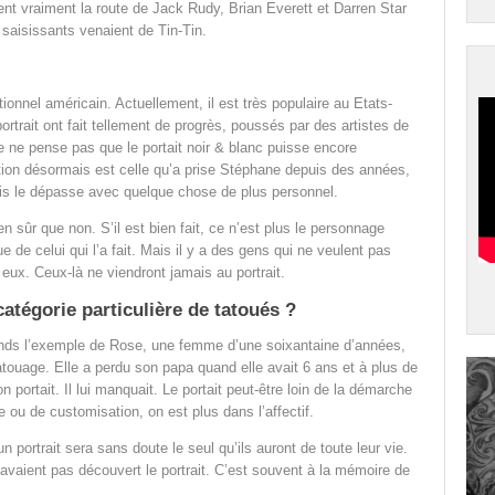
nt vraiment la route de Jack Rudy, Brian Everett et Darren Star
 saisissants venaient de Tin-Tin.
onnel américain. Actuellement, il est très populaire au Etats-
ortrait ont fait tellement de progrès, poussés par des artistes de
je ne pense pas que le portait noir & blanc puisse encore
ction désormais est celle qu’a prise Stéphane depuis des années,
ais le dépasse avec quelque chose de plus personnel.
n sûr que non. S’il est bien fait, ce n’est plus le personnage
 de celui qui l’a fait. Mais il y a des gens qui ne veulent pas
 eux. Ceux-là ne viendront jamais au portrait.
catégorie particulière de tatoués ?
ends l’exemple de Rose, une femme d’une soixantaine d’années,
atouage. Elle a perdu son papa quand elle avait 6 ans et à plus de
n portait. Il lui manquait. Le portait peut-être loin de la démarche
 ou de customisation, on est plus dans l’affectif.
n portrait sera sans doute le seul qu’ils auront de toute leur vie.
n’avaient pas découvert le portrait. C’est souvent à la mémoire de