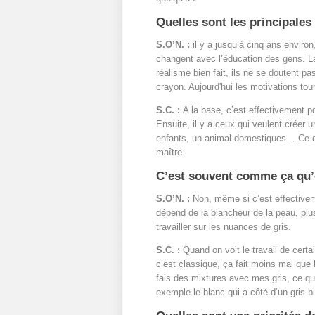
Quelles sont les principales
S.O’N. :
il y a jusqu’à cinq ans environ
changent avec l’éducation des gens. La 
réalisme bien fait, ils ne se doutent pa
crayon. Aujourd'hui les motivations tou
S.C. :
A la base, c’est effectivement 
Ensuite, il y a ceux qui veulent créer u
enfants, un animal domestiques… Ce qui 
maître.
C’est souvent comme ça qu’on 
S.O’N. :
Non, même si c’est effectivem
dépend de la blancheur de la peau, plus 
travailler sur les nuances de gris.
S.C. :
Quand on voit le travail de certai
c’est classique, ça fait moins mal que l
fais des mixtures avec mes gris, ce q
exemple le blanc qui a côté d’un gris-bl