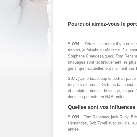
Pourquoi aimez-vous le port
S.O’N. :
J’étais illustrateur il y a o
tatouer, je faisais du réalisme. J’ai e
Stéphane Chaudesaigues, Tom Renshaw… 
tatouages sont techniquement les plus
gens, qui habituellement n’aiment pas l
S.C :
j’aime beaucoup le portrait parc
toujours différents. Si tu as la chance 
et sculpter, modeler le visage, un peu 
dans les portraits en N&B, ndlr).
Quelles sont vos influences 
S.O’N. :
Tom Renshaw, jack Rudy, Bria
Hernandez, Bob Tyrell avec qui d’ail
année.