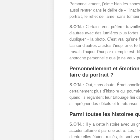
Personnellement, j’aime bien les zones
aussi rentrer dans le délire de « l’inac
portrait, le reflet de l’âme, sans tombe
S.O’N. :
Certains vont préférer travail
d’autres avec des lumières plus fortes 
dupliquer » la photo. C’est vrai qu’une f
laisser d’autres artistes t’inspirer et 
travail d’aujourd’hui par exemple est dif
approche personnelle que je ne veux pas 
Personnellement et émotionn
faire du portrait ?
S.O’N. :
Oui, sans doute. Émotionnellem
certainement plus d’histoire qui pourra
quand ils regardent leur tatouage fini d
s’imprégner des détails et le retranscri
Parmi toutes les histoires qu
S.O’N. :
Il y a cette histoire avec un g
accidentellement par une autre. Les fil
d’entre elles étaient ruinés, ils sont ven