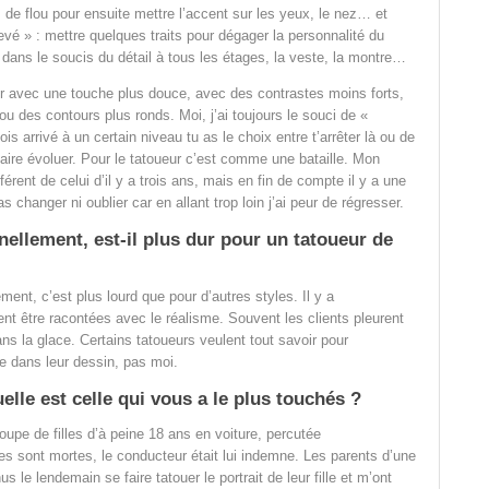
 de flou pour ensuite mettre l’accent sur les yeux, le nez… et
hevé » : mettre quelques traits pour dégager la personnalité du
r dans le soucis du détail à tous les étages, la veste, la montre…
ler avec une touche plus douce, avec des contrastes moins forts,
ou des contours plus ronds. Moi, j’ai toujours le souci de «
ois arrivé à un certain niveau tu as le choix entre t’arrêter là ou de
te faire évoluer. Pour le tatoueur c’est comme une bataille. Mon
férent de celui d’il y a trois ans, mais en fin de compte il y a une
changer ni oublier car en allant trop loin j’ai peur de régresser.
ellement, est-il plus dur pour un tatoueur de
ent, c’est plus lourd que pour d’autres styles. Il y a
ient être racontées avec le réalisme. Souvent les clients pleurent
ans la glace. Certains tatoueurs veulent tout savoir pour
re dans leur dessin, pas moi.
elle est celle qui vous a le plus touchés ?
roupe de filles d’à peine 18 ans en voiture, percutée
les sont mortes, le conducteur était lui indemne. Les parents d’une
us le lendemain se faire tatouer le portrait de leur fille et m’ont