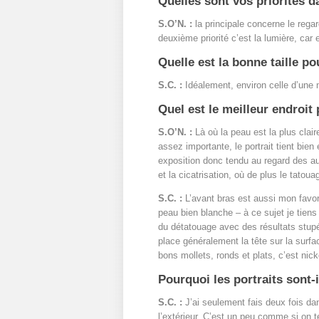
Quelles sont vos priorités da
S.O’N. :
la principale concerne le regar
deuxième priorité c’est la lumière, car e
Quelle est la bonne taille po
S.C. :
Idéalement, environ celle d’une 
Quel est le meilleur endroit 
S.O’N. :
Là où la peau est la plus claire
assez importante, le portrait tient bien
exposition donc tendu au regard des au
et la cicatrisation, où de plus le tatou
S.C. :
L’avant bras est aussi mon favor
peau bien blanche – à ce sujet je tien
du détatouage avec des résultats stupéf
place généralement la tête sur la surfac
bons mollets, ronds et plats, c’est nick
Pourquoi les portraits sont-
S.C. :
J’ai seulement fais deux fois dan
l’extérieur. C’est un peu comme si on te