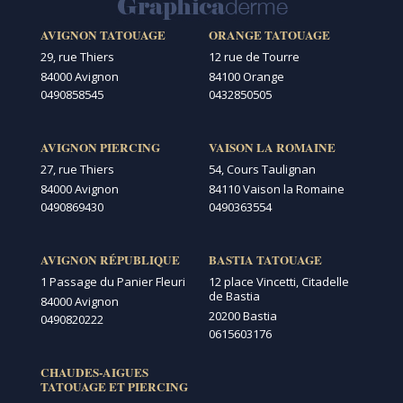
AVIGNON TATOUAGE
ORANGE TATOUAGE
29, rue Thiers
12 rue de Tourre
84000 Avignon
84100 Orange
0490858545
0432850505
AVIGNON PIERCING
VAISON LA ROMAINE
27, rue Thiers
54, Cours Taulignan
84000 Avignon
84110 Vaison la Romaine
0490869430
0490363554
AVIGNON RÉPUBLIQUE
BASTIA TATOUAGE
1 Passage du Panier Fleuri
12 place Vincetti, Citadelle
de Bastia
84000 Avignon
20200 Bastia
0490820222
0615603176
CHAUDES-AIGUES
TATOUAGE ET PIERCING