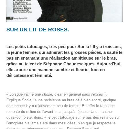
SUR UN LIT DE ROSES.
Les petits tatouages, très peu pour Sonia ! Il y a trois ans,
la jeune femme, qui admirait les grosses pièces, a sauté le
pas en entamant une réalisation ambitieuse sur le bras,
grâce au talent de Stéphane Chaudesaigues. Aujourd’hui,
elle arbore une manche sombre et fleurie, tout en
délicatesse et féminité.
«
Lorsque j’aime une chose, c’est en général dans l’excès
».
Explique Sonia, jeune parisienne au bras déjà bien encré, quoique
commencé il y a relativement peu de temps. En effet le tatouage
remonte du milieu de l’avant-bras jusqu’à l’épaule. Une manche
quasi-complète, donc. « le petit tatouage sur le bas des reins ou sur
l’omoplate n’a jamais été dans mes idées, bien que je respecte le
choix et les tatouages de chacun », Raconte Sonia, qui