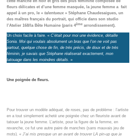
cette manche en noir et gris des plus féminine composée de
fleurs délicates et d’une femme masquée, la jeune femme a fait
appel à un pro, le «
talentueux
» Stéphane Chaudesaigues, un
des maîtres français du portrait, qui officie dans son studio
ème
l’Atelier 168/la Bête Humaine (paris 4
arrondissement).
Un choix facile à faire. «
C’était pour moi une évidence, détaille
Sonia. Moi qui voulais absolument un bras que l’on ne voit pas
partout, quelque chose de fin, de très précis, de doux et de très
féminin, je savais que Stéphane réaliserait exactement, mon
tatouage dans les moindres détails
. »
Une poignée de fleurs.
Pour trouver un modèle adéquat, de roses, pas de problème : l’artiste
en a tout simplement acheté une poignée chez un fleuriste avant de
tatouer la jeune femme. L’artiste, pour la figure de la femme, en
revanche, ce fut une autre paire de manches (sans mauvais jeu de
mots). «
J’ai mis presque un an avant de trouver LA pin-up que je