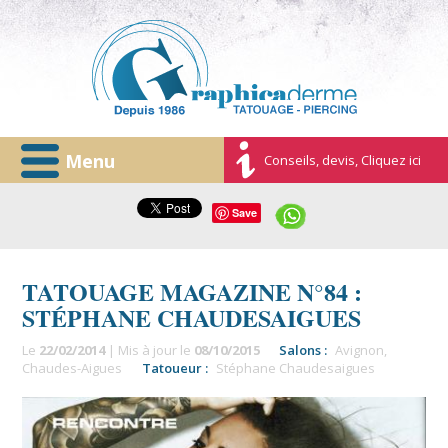
Menu
Conseils, devis, Cliquez ici
Save
TATOUAGE MAGAZINE N°84 :
STÉPHANE CHAUDESAIGUES
Le
22/02/2014
| Mis à jour le
08/10/2015
Salons :
Avignon
,
Chaudes-Aigues
Tatoueur :
Stéphane Chaudesaigues