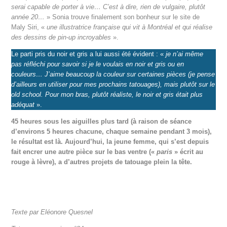
serai capable de porter à vie… C’est à dire, rien de vulgaire, plutôt
année 20…
» Sonia trouve finalement son bonheur sur le site de
Maly Siri, «
une illustratrice française qui vit à Montréal et qui réalise
des dessins de pin-up incroyables
».
Le parti pris du noir et gris a lui aussi été évident : «
je n’ai même
pas réfléchi pour savoir si je le voulais en noir et gris ou en
couleurs… J’aime beaucoup la couleur sur certaines pièces (je pense
d’ailleurs en utiliser pour mes prochains tatouages), mais plutôt sur le
old school. Pour mon bras, plutôt réaliste, le noir et gris était plus
adéquat
».
45 heures sous les aiguilles plus tard (à raison de séance
d’environs 5 heures chacune, chaque semaine pendant 3 mois),
le résultat est là. Aujourd’hui, la jeune femme, qui s’est depuis
fait encrer une autre pièce sur le bas ventre («
paris
» écrit au
rouge à lèvre), a d’autres projets de tatouage plein la tête.
Texte par Eléonore Quesnel