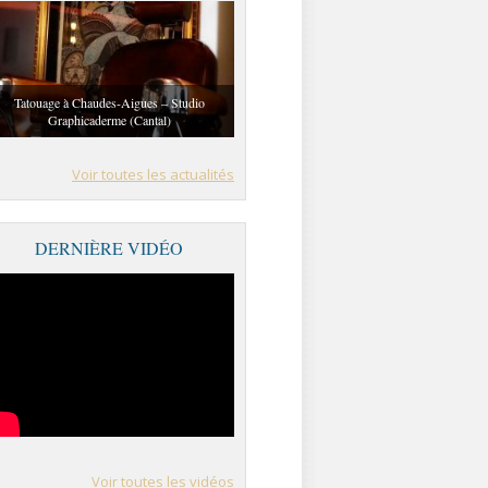
Tatouage à Chaudes-Aigues – Studio
Graphicaderme (Cantal)
Voir toutes les actualités
DERNIÈRE VIDÉO
Voir toutes les vidéos