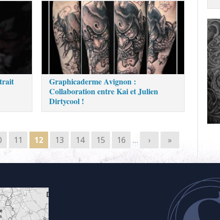
rait
Graphicaderme Avignon :
Collaboration entre Kai et Julien
Dirtycool !
0
11
12
13
14
15
16
…
›
»