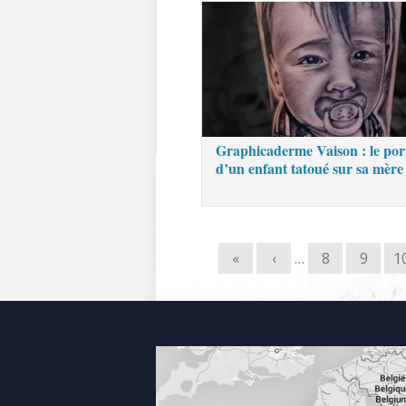
Graphicaderme Vaison : le port
d’un enfant tatoué sur sa mère
«
‹
…
8
9
1