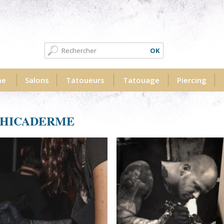
Formulaire de recherche
Recherche
me
Salons
Tatoueurs
Tatouage
Piercing
PHICADERME