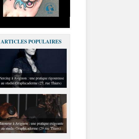
ARTICLES POPULAIRES
iercing à Avignon : une pratique rigoureuse
au studio Graphicaderme (27, rue Thiers)
Tatoueur à Avignon : une pratique exigeante
au studio Graphicaderme (29 rue Thiers)