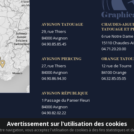
AVIGNON TATOUAGE
CHAUDES-AIGU
TATOUAGE ET P
29, rue Thiers
6 rue Notre Dame
84000 Avignon
15110 Chaudes-A
04.90.85.85.45
04.71.20.20.00
AVIGNON PIERCING
ORANGE TATOU
27, rue Thiers
12 rue de Tourre
84000 Avignon
84100 Orange
04.90.86.94.30
04.32.85.05.05
AVIGNON RÉPUBLIQUE
1 Passage du Panier Fleuri
84000 Avignon
04.90.82.02.22
Avertissement sur l'utilisation des cookies
re navigation, vous acceptez l'utilisation de cookies à des fins statistiques et 