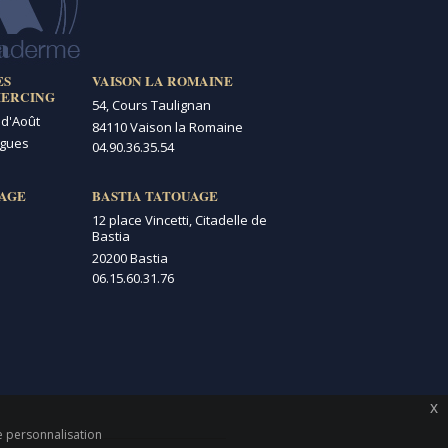
ES
VAISON LA ROMAINE
IERCING
54, Cours Taulignan
 d'Août
84110 Vaison la Romaine
igues
04.90.36.35.54
AGE
BASTIA TATOUAGE
12 place Vincetti, Citadelle de
Bastia
20200 Bastia
06.15.60.31.76
x
de personnalisation