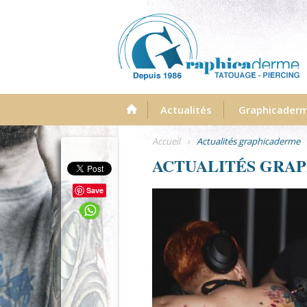
Menu
Actualités
Graphicader
Accueil
›
Actualités graphicaderme
ACTUALITÉS GRA
Save