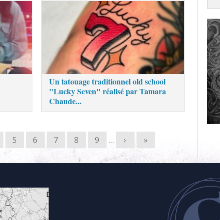
Un tatouage traditionnel old school
"Lucky Seven" réalisé par Tamara
Chaude...
5
6
7
8
9
…
›
»