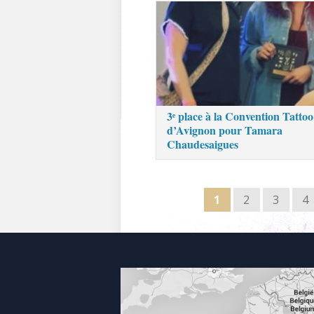
3ᵉ place à la Convention Tattoo
d’Avignon pour Tamara
Chaudesaigues
1
2
3
4