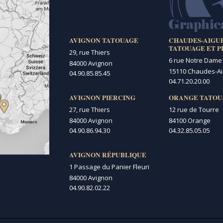
AVIGNON TATOUAGE
CHAUDES-AIGU
TATOUAGE ET P
29, rue Thiers
6 rue Notre Dame
84000 Avignon
15110 Chaudes-A
04.90.85.85.45
04.71.20.20.00
AVIGNON PIERCING
ORANGE TATOU
27, rue Thiers
12 rue de Tourre
84000 Avignon
84100 Orange
04.90.86.94.30
04.32.85.05.05
AVIGNON RÉPUBLIQUE
1 Passage du Panier Fleuri
84000 Avignon
04.90.82.02.22