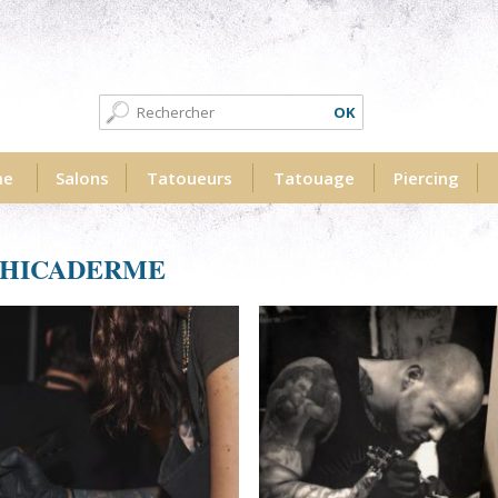
Formulaire de recherche
Recherche
me
Salons
Tatoueurs
Tatouage
Piercing
PHICADERME