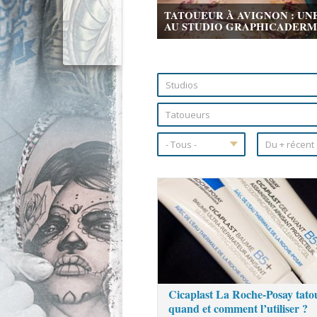
TATOUEUR À AVIGNON : UN
AU STUDIO GRAPHICADERME 
Pages
Cicaplast La Roche-Posay tato
quand et comment l’utiliser ?