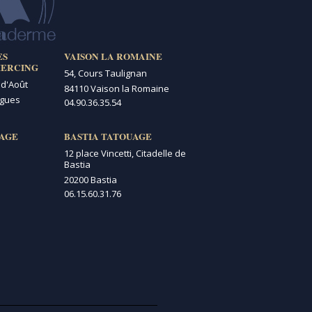
ES
VAISON LA ROMAINE
IERCING
54, Cours Taulignan
 d'Août
84110 Vaison la Romaine
igues
04.90.36.35.54
AGE
BASTIA TATOUAGE
12 place Vincetti, Citadelle de
Bastia
20200 Bastia
06.15.60.31.76