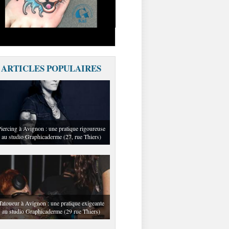
ARTICLES POPULAIRES
iercing à Avignon : une pratique rigoureuse
au studio Graphicaderme (27, rue Thiers)
Tatoueur à Avignon : une pratique exigeante
au studio Graphicaderme (29 rue Thiers)