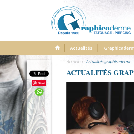
Menu
Actualités
Graphicader
Accueil
›
Actualités graphicaderme
ACTUALITÉS GRA
Save