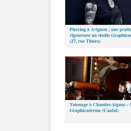
Piercing à Avignon : une prati
rigoureuse au studio Graphic
(27, rue Thiers)
Tatouage à Chaudes-Aigues – 
Graphicaderme (Cantal)