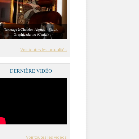
Tatouage à Chaudes-Aigues – Studio
Graphicaderme (Cantal)
Voir toutes les actualités
DERNIÈRE VIDÉO
Voir toutes les vidéos