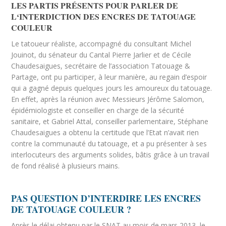
LES PARTIS PRÉSENTS POUR PARLER DE
L‘INTERDICTION DES ENCRES DE TATOUAGE
COULEUR
Le tatoueur réaliste, accompagné du consultant Michel
Jouinot, du sénateur du Cantal Pierre Jarlier et de Cécile
Chaudesaigues, secrétaire de l’association Tatouage &
Partage, ont pu participer, à leur manière, au regain d’espoir
qui a gagné depuis quelques jours les amoureux du tatouage.
En effet, après la réunion avec Messieurs Jérôme Salomon,
épidémiologiste et conseiller en charge de la sécurité
sanitaire, et Gabriel Attal, conseiller parlementaire, Stéphane
Chaudesaigues a obtenu la certitude que l’Etat n’avait rien
contre la communauté du tatouage, et a pu présenter à ses
interlocuteurs des arguments solides, bâtis grâce à un travail
de fond réalisé à plusieurs mains.
PAS QUESTION D’INTERDIRE LES ENCRES
DE TATOUAGE COULEUR ?
Après le délai obtenu par le SNAT au mois de mars 2013, le