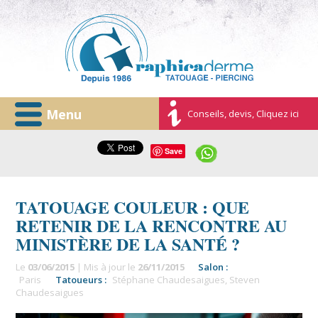
Menu
Conseils, devis, Cliquez ici
Save
TATOUAGE COULEUR : QUE
RETENIR DE LA RENCONTRE AU
MINISTÈRE DE LA SANTÉ ?
Le
03/06/2015
| Mis à jour le
26/11/2015
Salon :
Paris
Tatoueurs :
Stéphane Chaudesaigues
,
Steven
Chaudesaigues