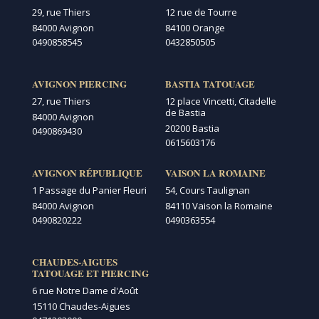
29, rue Thiers
12 rue de Tourre
84000 Avignon
84100 Orange
0490858545
0432850505
AVIGNON PIERCING
BASTIA TATOUAGE
27, rue Thiers
12 place Vincetti, Citadelle
de Bastia
84000 Avignon
20200 Bastia
0490869430
0615603176
AVIGNON RÉPUBLIQUE
VAISON LA ROMAINE
1 Passage du Panier Fleuri
54, Cours Taulignan
84000 Avignon
84110 Vaison la Romaine
0490820222
0490363554
CHAUDES-AIGUES
TATOUAGE ET PIERCING
6 rue Notre Dame d'Août
15110 Chaudes-Aigues