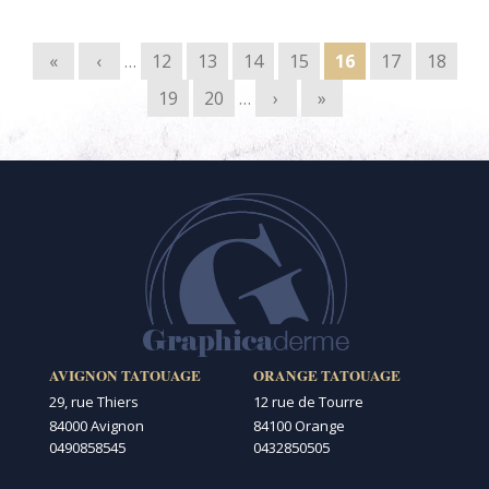
Pages
«
‹
…
12
13
14
15
16
17
18
19
20
…
›
»
AVIGNON TATOUAGE
ORANGE TATOUAGE
29, rue Thiers
12 rue de Tourre
84000 Avignon
84100 Orange
0490858545
0432850505