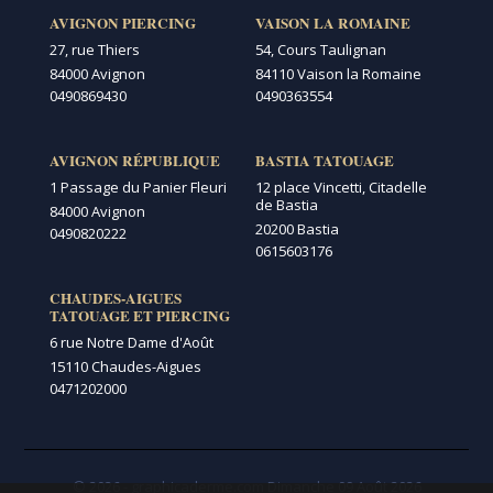
AVIGNON PIERCING
VAISON LA ROMAINE
27, rue Thiers
54, Cours Taulignan
84000 Avignon
84110 Vaison la Romaine
0490869430
0490363554
AVIGNON RÉPUBLIQUE
BASTIA TATOUAGE
1 Passage du Panier Fleuri
12 place Vincetti, Citadelle
de Bastia
84000 Avignon
20200 Bastia
0490820222
0615603176
CHAUDES-AIGUES
TATOUAGE ET PIERCING
6 rue Notre Dame d'Août
15110 Chaudes-Aigues
0471202000
© 2026 - graphicaderme.com
Dimanche 09 Août 2026