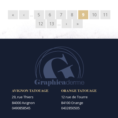
Pages
«
‹
…
5
6
7
8
9
10
11
12
13
…
›
»
AVIGNON TATOUAGE
ORANGE TATOUAGE
29, rue Thiers
12 rue de Tourre
84000 Avignon
84100 Orange
0490858545
0432850505