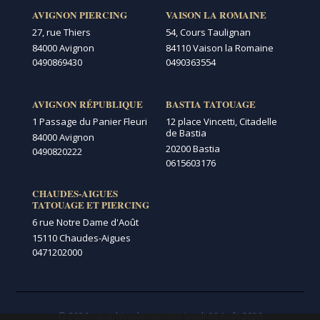
AVIGNON PIERCING
VAISON LA ROMAINE
27, rue Thiers
54, Cours Taulignan
84000 Avignon
84110 Vaison la Romaine
0490869430
0490363554
AVIGNON RÉPUBLIQUE
BASTIA TATOUAGE
1 Passage du Panier Fleuri
12 place Vincetti, Citadelle
de Bastia
84000 Avignon
20200 Bastia
0490820222
0615603176
CHAUDES-AIGUES
TATOUAGE ET PIERCING
6 rue Notre Dame d'Août
15110 Chaudes-Aigues
0471202000
© 2026 - graphicaderme.com
Jeudi 06 Août 2026