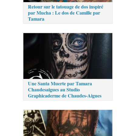
Retour sur le tatouage de dos inspiré
par Mucha : Le dos de Camille par
Tamara
Une Santa Muerte par Tamara
Chaudesaigues au Studio
Graphicaderme de Chaudes-Aigues