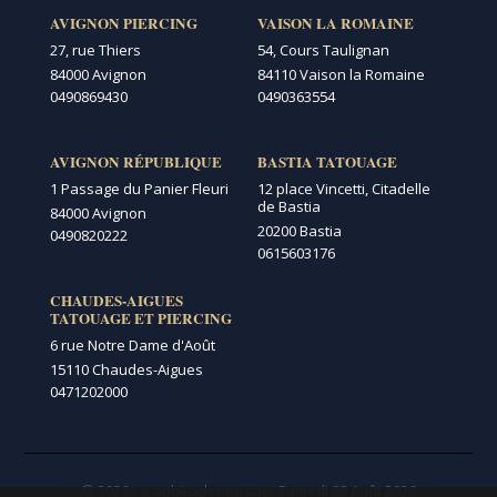
AVIGNON PIERCING
VAISON LA ROMAINE
27, rue Thiers
54, Cours Taulignan
84000 Avignon
84110 Vaison la Romaine
0490869430
0490363554
AVIGNON RÉPUBLIQUE
BASTIA TATOUAGE
1 Passage du Panier Fleuri
12 place Vincetti, Citadelle
de Bastia
84000 Avignon
20200 Bastia
0490820222
0615603176
CHAUDES-AIGUES
TATOUAGE ET PIERCING
6 rue Notre Dame d'Août
15110 Chaudes-Aigues
0471202000
© 2026 - graphicaderme.com
Samedi 08 Août 2026