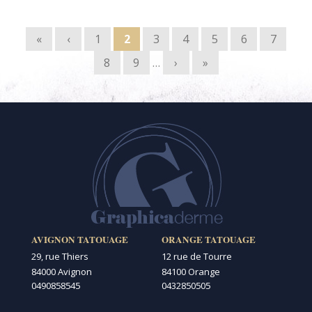
Pages
«
‹
1
2
3
4
5
6
7
8
9
…
›
»
AVIGNON TATOUAGE
ORANGE TATOUAGE
29, rue Thiers
12 rue de Tourre
84000 Avignon
84100 Orange
0490858545
0432850505