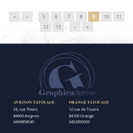
Pages
«
‹
…
5
6
7
8
9
10
11
12
13
…
›
»
AVIGNON TATOUAGE
ORANGE TATOUAGE
29, rue Thiers
12 rue de Tourre
84000 Avignon
84100 Orange
0490858545
0432850505