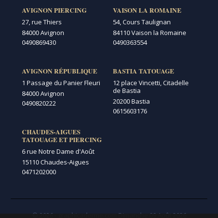
AVIGNON PIERCING
VAISON LA ROMAINE
27, rue Thiers
54, Cours Taulignan
84000 Avignon
84110 Vaison la Romaine
0490869430
0490363554
AVIGNON RÉPUBLIQUE
BASTIA TATOUAGE
1 Passage du Panier Fleuri
12 place Vincetti, Citadelle
de Bastia
84000 Avignon
20200 Bastia
0490820222
0615603176
CHAUDES-AIGUES
TATOUAGE ET PIERCING
6 rue Notre Dame d'Août
15110 Chaudes-Aigues
0471202000
© 2026 - graphicaderme.com
Dimanche 09 Août 2026