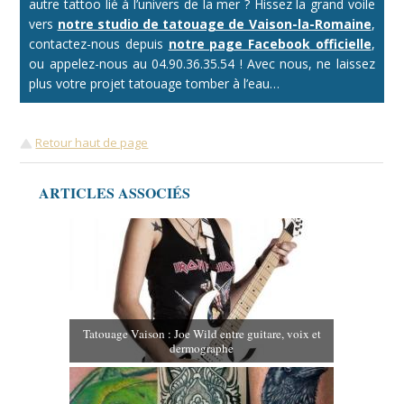
autre tattoo lié à l’univers de la mer ? Hissez la grand voile
vers
notre studio de tatouage de Vaison-la-Romaine
,
contactez-nous depuis
notre page Facebook officielle
,
ou appelez-nous au 04.90.36.35.54 ! Avec nous, ne laissez
plus votre projet tatouage tomber à l’eau…
Retour haut de page
ARTICLES ASSOCIÉS
Tatouage Vaison : Joe Wild entre guitare, voix et
dermographe