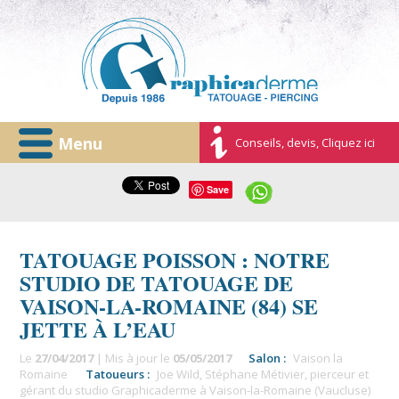
Menu
Conseils, devis, Cliquez ici
Save
TATOUAGE POISSON : NOTRE
STUDIO DE TATOUAGE DE
VAISON-LA-ROMAINE (84) SE
JETTE À L’EAU
Le
27/04/2017
| Mis à jour le
05/05/2017
Salon :
Vaison la
Romaine
Tatoueurs :
Joe Wild
,
Stéphane Métivier, pierceur et
gérant du studio Graphicaderme à Vaison-la-Romaine (Vaucluse)