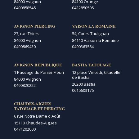
84000 Avignon
84100 Orange
0490858545
0432850505
AVIGNON PIERCING
VAISON LA ROMAINE
27, rue Thiers
54, Cours Taulignan
84000 Avignon
84110 Vaison la Romaine
0490869430
0490363554
AVIGNON RÉPUBLIQUE
BASTIA TATOUAGE
1 Passage du Panier Fleuri
12 place Vincetti, Citadelle
de Bastia
84000 Avignon
20200 Bastia
0490820222
0615603176
CHAUDES-AIGUES
TATOUAGE ET PIERCING
6 rue Notre Dame d'Août
15110 Chaudes-Aigues
0471202000