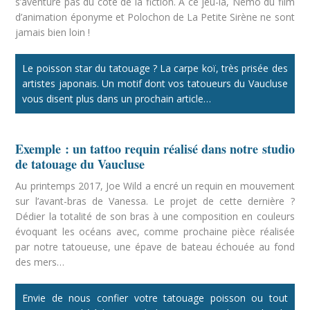
s’aventure pas du côté de la fiction. À ce jeu-là, Nemo du film
d’animation éponyme et Polochon de La Petite Sirène ne sont
jamais bien loin !
Le poisson star du tatouage ? La carpe koï, très prisée des
artistes japonais. Un motif dont vos tatoueurs du Vaucluse
vous disent plus dans un prochain article…
Exemple : un tattoo requin réalisé dans notre studio
de tatouage du Vaucluse
Au printemps 2017, Joe Wild a encré un requin en mouvement
sur l’avant-bras de Vanessa. Le projet de cette dernière ?
Dédier la totalité de son bras à une composition en couleurs
évoquant les océans avec, comme prochaine pièce réalisée
par notre tatoueuse, une épave de bateau échouée au fond
des mers…
Envie de nous confier votre tatouage poisson ou tout