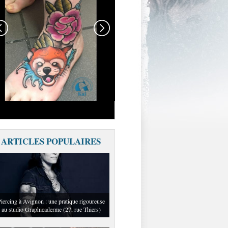
TATOUAGENEOTRAD-
NEOTRAD-AVIGNON-
MEILLEURSTATOUEURS
ARTICLES POPULAIRES
iercing à Avignon : une pratique rigoureuse
au studio Graphicaderme (27, rue Thiers)