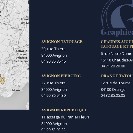
AVIGNON TATOUAGE
CHAUDES-AIGU
TATOUAGE ET P
29, rue Thiers
6 rue Notre Dame
84000 Avignon
15110 Chaudes-A
04.90.85.85.45
04.71.20.20.00
AVIGNON PIERCING
ORANGE TATOU
27, rue Thiers
12 rue de Tourre
84000 Avignon
84100 Orange
04.90.86.94.30
04.32.85.05.05
AVIGNON RÉPUBLIQUE
1 Passage du Panier Fleuri
84000 Avignon
04.90.82.02.22