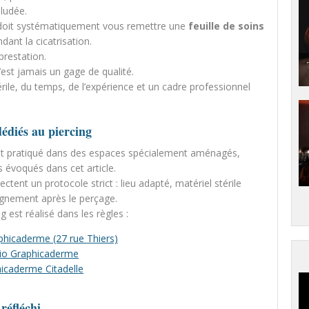
éludée.
el doit systématiquement vous remettre une
feuille de soins
dant la cicatrisation.
 prestation.
’est jamais un gage de qualité.
érile, du temps, de l’expérience et un cadre professionnel
édiés au piercing
st pratiqué dans des espaces spécialement aménagés,
s évoqués dans cet article.
ctent un protocole strict : lieu adapté, matériel stérile
agnement après le perçage.
 est réalisé dans les règles :
phicaderme (27 rue Thiers)
dio Graphicaderme
hicaderme Citadelle
réfléchi