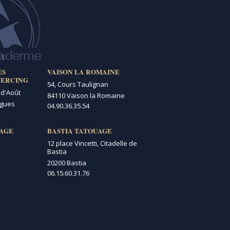
ES
VAISON LA ROMAINE
IERCING
54, Cours Taulignan
 d'Août
84110 Vaison la Romaine
igues
04.90.36.35.54
AGE
BASTIA TATOUAGE
12 place Vincetti, Citadelle de
Bastia
20200 Bastia
06.15.60.31.76