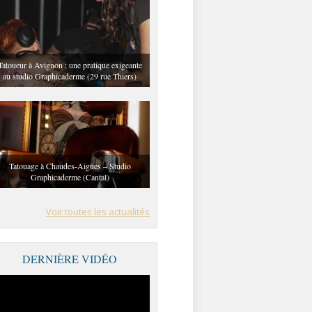
Tatoueur à Avignon : une pratique exigeante
au studio Graphicaderme (29 rue Thiers)
Tatouage à Chaudes-Aigues – Studio
Graphicaderme (Cantal)
Voir toutes les actualités
DERNIÈRE VIDÉO