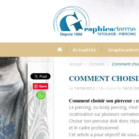
Menu
Actualités
Graphicader
Accueil
›
Conseils
›
Comment choisi
COMMENT CHOISIR
Save
Le
18/04/2012
| Mis à jour le
16/01/20
Comment choisir son pierceur : cr
Le piercing, ou body piercing, n’est
cicatrisation sur plusieurs semaines
Choisir son pierceur doit donc répon
et le cadre professionnel.
Cet article a pour objectif de vous 