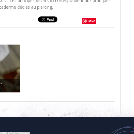
 suivi. Les principes décrits ici correspondent aux pratiques
caderme dédiés au piercing.
Save
 ?