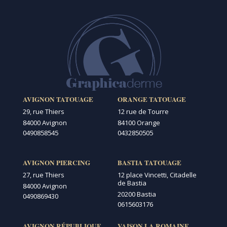
AVIGNON TATOUAGE
ORANGE TATOUAGE
29, rue Thiers
12 rue de Tourre
84000 Avignon
84100 Orange
0490858545
0432850505
AVIGNON PIERCING
BASTIA TATOUAGE
27, rue Thiers
12 place Vincetti, Citadelle
de Bastia
84000 Avignon
20200 Bastia
0490869430
0615603176
AVIGNON RÉPUBLIQUE
VAISON LA ROMAINE