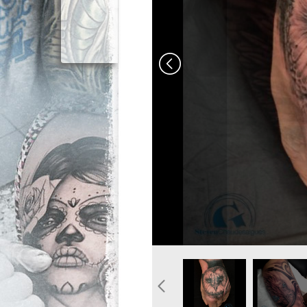
graphicaderme-avignon-vau
graphicader