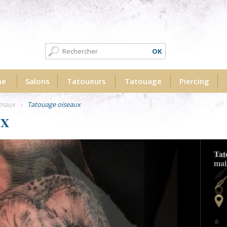
Formulaire de recherche
Recherche
me
Salons
Tatoueurs
Tatouage
Piercing
imaux
›
Tatouage oiseaux
UX
iste-tatouage.jpg
Aig