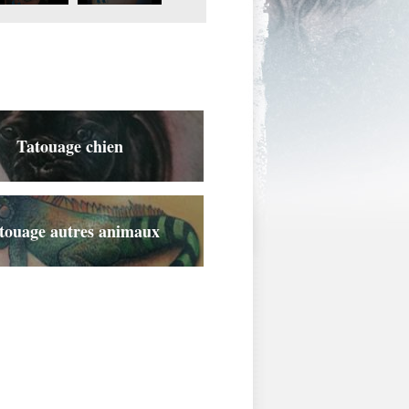
tatouage.jpg
Tatouage chien
touage autres animaux