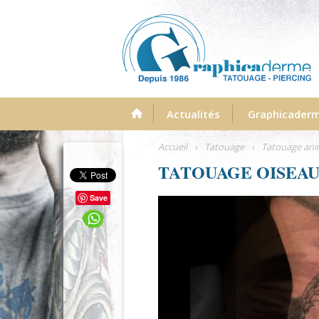
Menu
Actualités
Graphicader
Accueil
›
Tatouage
›
Tatouage an
TATOUAGE OISEA
Save
graphicaderme-avignon-aigle-real