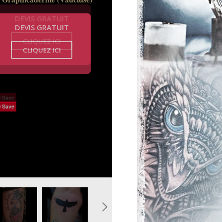
DEVIS GRATUIT
CLIQUEZ ICI
Save
.jpg
seaux-mecanique-graphique.jpg
ee-tatouage-oiseaux-toucan-couleur.jpg
modele-tatouage-oiseau-silhouette_0.jpg
tatouage-oiseau-paon-
phoenix-tattoo-
couleur-graphicaderme_0.jpg
graphicaderme-
avignon-color-