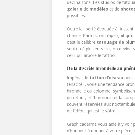
déclinaisons. Les studios de tato
galerie
de
modèles
et de
photo
possibles.
Outre la liberté évoquée à l’instant,
chance. Parfois, on n’aperçoit qu’un
c’est le célèbre
tatouage de plum
seul ou à plusieurs : ici, on devine
celui qui arbore le tattoo.
De la discrète hirondelle au phén
Impérial, le
tattoo d’oiseau
peut ê
ténacité… voire une tendance pronon
hirondelle ou colombe, symbolisant
du retour, et l’harmonie et la comp
souvent réservées aux noctambules
de l’effort qui est le vôtre.
Graphicaderme vous aide à y voir p
d’honneur à donner à votre pièce, 