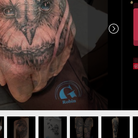
cluse-chouette-tattoo.jpg
me-avignon-aigle-realiste-tatouage.jpg
idee-tatouage-aigle-oiseaux-graphicaderme.jpg
idee-tatouage-femme-hirondelle-dos.jpg
idee-tatouage-oiseaux-hibou-rose
idee-tatouage-oi
id