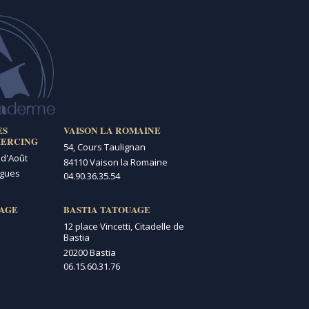
ES
VAISON LA ROMAINE
IERCING
54, Cours Taulignan
 d'Août
84110 Vaison la Romaine
igues
04.90.36.35.54
AGE
BASTIA TATOUAGE
12 place Vincetti, Citadelle de
Bastia
20200 Bastia
06.15.60.31.76