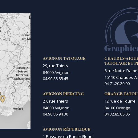
AVIGNON TATOUAGE
CHAUDES-AIGU
TATOUAGE ET P
29, rue Thiers
6 rue Notre Dame
84000 Avignon
15110 Chaudes-A
04.90.85.85.45
04.71.20.20.00
AVIGNON PIERCING
ORANGE TATOU
27, rue Thiers
12 rue de Tourre
84000 Avignon
84100 Orange
04.90.86.94.30
04.32.85.05.05
AVIGNON RÉPUBLIQUE
1 Passage du Panier Fleuri