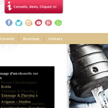
Conseils, devis, Cliquez ici
Conseils
Boutique
Contact
le par Steven
Steven Chaudesaigues
Tatouage & Piercing à
Avignon – Studios
Graphicaderme (Vaucluse)