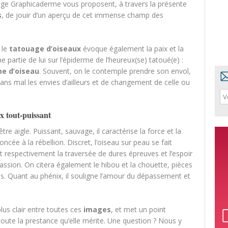
uage Graphicaderme vous proposent, à travers la présente
s
, de jouir d’un aperçu de cet immense champ des
 le
tatouage d’oiseaux
évoque également la paix et la
e partie de lui sur l’épiderme de l’heureux(se) tatoué(e) :
e d’oiseau
. Souvent, on le contemple prendre son envol,
 sans mal les envies d’ailleurs et de changement de celle ou
ix tout-puissant
tre aigle. Puissant, sauvage, il caractérise la force et la
cée à la rébellion. Discret, l’oiseau sur peau se fait
 respectivement la traversée de dures épreuves et l’espoir
assion. On citera également le hibou et la chouette, pièces
. Quant au phénix, il souligne l’amour du dépassement et
lus clair entre toutes ces
images
, et met un point
toute la prestance qu’elle mérite. Une question ? Nous y