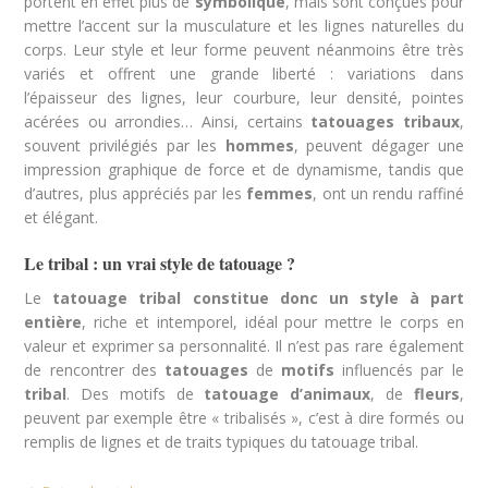
portent en effet plus de
symbolique
, mais sont conçues pour
mettre l’accent sur la musculature et les lignes naturelles du
corps. Leur style et leur forme peuvent néanmoins être très
variés et offrent une grande liberté : variations dans
l’épaisseur des lignes, leur courbure, leur densité, pointes
acérées ou arrondies… Ainsi, certains
tatouages tribaux
,
souvent privilégiés par les
hommes
, peuvent dégager une
impression graphique de force et de dynamisme, tandis que
d’autres, plus appréciés par les
femmes
, ont un rendu raffiné
et élégant.
Le tribal : un vrai style de tatouage ?
Le
tatouage
tribal
constitue donc un style à part
entière
, riche et intemporel, idéal pour mettre le corps en
valeur et exprimer sa personnalité. Il n’est pas rare également
de rencontrer des
tatouages
de
motifs
influencés par le
tribal
. Des motifs de
tatouage
d
’animaux
, de
fleurs
,
peuvent par exemple être « tribalisés », c’est à dire formés ou
remplis de lignes et de traits typiques du tatouage tribal.