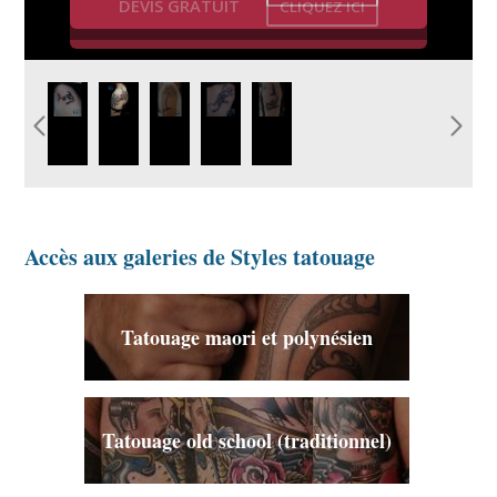
DEVIS GRATUIT
CLIQUEZ ICI
idee-tatouage-poisson-tribal-
image-tatouage-tribal-
tatouage-tattoo-
tatouage-tribal-
tatouage-tribal-
homme.jpg
fleurs.jpg
tribal-palmier.jpg
lezard-dos-
requin-
graphicaderme.jpg
graphicaderme.jpg
Accès aux galeries de Styles tatouage
Tatouage maori et polynésien
Tatouage old school (traditionnel)