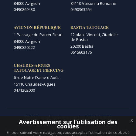
84000 Avignon
84110 Vaison la Romaine
0490869430
0490363554
AVIGNON RÉPUBLIQUE
BASTIA TATOUAGE
1 Passage du Panier Fleuri
12 place Vincetti, Citadelle
de Bastia
84000 Avignon
20200 Bastia
0490820222
0615603176
CHAUDES-AIGUES
TATOUAGE ET PIERCING
6 rue Notre Dame d'Août
15110 Chaudes-Aigues
0471202000
© 2026 - graphicaderme.com
Jeudi 06 Août 2026
x
Avertissement sur l'utilisation des
Menu secondaire
cookies
Mentions légales
Carrécom
Restaurant
-
Restaurant Chaudes-aigues
-
Brasserie
-
Salon de thé
-
En poursuivant votre navigation, vous acceptez l'utilisation de cookies à