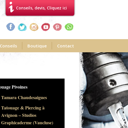
Conseils, devis, Cliquez ici
Conseils
Boutique
Contact
gnon-tatoueursavignon-
ouages fleurs Arums
Tamara Chaudesaigues
Tatouage & Piercing à
Avignon – Studios
Graphicaderme (Vaucluse)