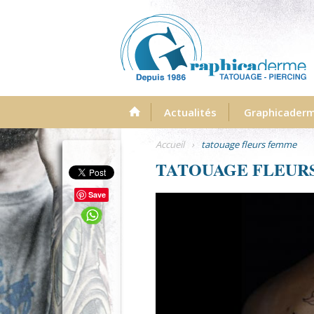
Menu
Actualités
Graphicader
Accueil
›
tatouage fleurs femme
TATOUAGE FLEUR
Save
tamarachaudesaigues-arumstatto
tatouagerealisteavignon.jpg