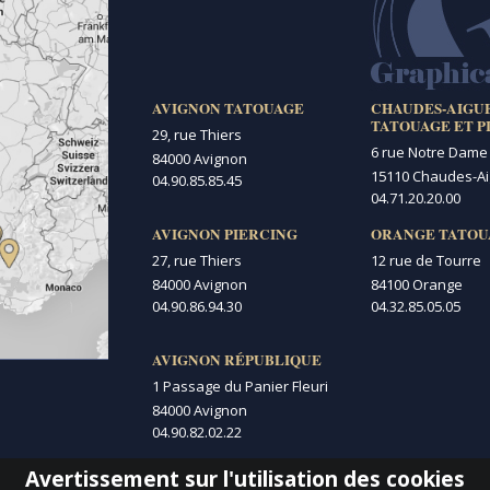
AVIGNON TATOUAGE
CHAUDES-AIGU
TATOUAGE ET P
29, rue Thiers
6 rue Notre Dame
84000 Avignon
15110 Chaudes-A
04.90.85.85.45
04.71.20.20.00
AVIGNON PIERCING
ORANGE TATOU
27, rue Thiers
12 rue de Tourre
84000 Avignon
84100 Orange
04.90.86.94.30
04.32.85.05.05
AVIGNON RÉPUBLIQUE
1 Passage du Panier Fleuri
84000 Avignon
04.90.82.02.22
Avertissement sur l'utilisation des cookies