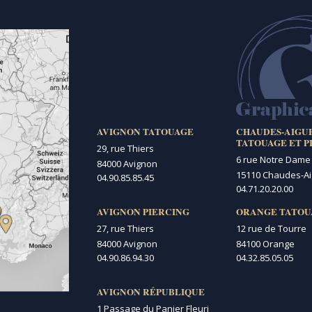
AVIGNON TATOUAGE
CHAUDES-AIGU
TATOUAGE ET P
29, rue Thiers
6 rue Notre Dame
84000 Avignon
15110 Chaudes-A
04.90.85.85.45
04.71.20.20.00
AVIGNON PIERCING
ORANGE TATOU
27, rue Thiers
12 rue de Tourre
84000 Avignon
84100 Orange
04.90.86.94.30
04.32.85.05.05
AVIGNON RÉPUBLIQUE
1 Passage du Panier Fleuri