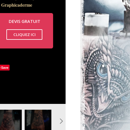
Graphicaderme
DEVIS GRATUIT
DEVIS GRATUIT
CLIQUEZ ICI
CLIQUEZ ICI
Save
Save
a-couleur_0.jpg
e-oeil-vaucluse_0.jpg
touage-tattoo-main-serrure-
image-tatouage-coeur-main-
image-
aphicaderme_0.jpg
graphicaderme.jpg
tatouage-main-
homme-