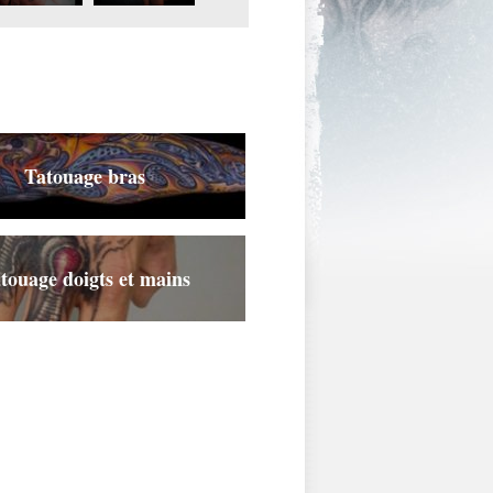
crane.jpg
Tatouage bras
touage doigts et mains