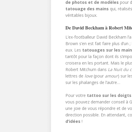
de photos et de modèles
pour d
tatouage des mains
qui, réalisé
véritables bijoux.
De David Beckham à Robert M
L’ex-footballeur David Beckham l’a
Brown s’en est fait faire plus d’un
eux. Les
tatouages sur les main
tantôt pour la façon dont ils s’imp
croisera en les portant. Mais le p
Robert Mitchum dans
La Nuit du 
lettres de
love
(pour
amour
) sur l
sur les phalanges de l’autre…
Pour votre
tattoo sur les doigts
vous pouvez demander conseil à Gr
une joie de vous répondre et de vo
direction possible. En attendant, c
d’idées
!