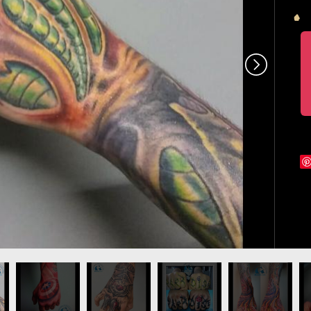
g
gts-biomecanique.jpg
in-bouclier-captain-america_0.jpg
tatouage-main-doigts-biomecanique_0.jpg
tatouage-main-doigts-ecriture-lettres_0.jpg
tatouage-main-organique-biomec
tatouage-main-ros
ta
gr