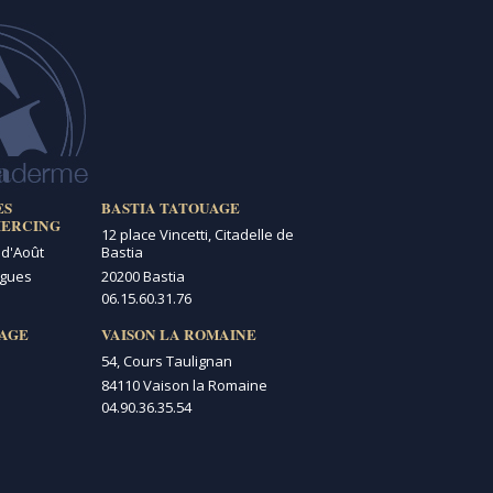
ES
BASTIA TATOUAGE
IERCING
12 place Vincetti, Citadelle de
 d'Août
Bastia
igues
20200 Bastia
06.15.60.31.76
AGE
VAISON LA ROMAINE
54, Cours Taulignan
84110 Vaison la Romaine
04.90.36.35.54