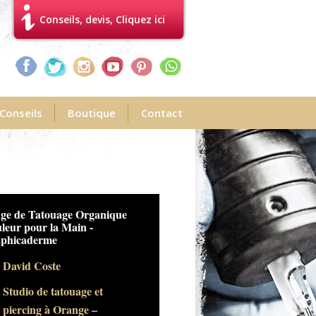
Conseils, devis, Cliquez ici
Conseils
Boutique
Contact
ge de Tatouage Organique
to de Tatouage Captain
leur pour la Main -
rica sur la Main
phicaderme
Steven Chaudesaigues
David Coste
Tatouage & Piercing à
Studio de tatouage et
Avignon – Studios
piercing à Orange –
Graphicaderme (Vaucluse)