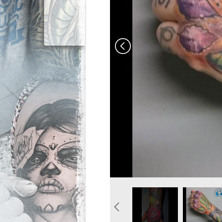
modele-tatouage-homme-main-couleur.jp
modele-tatouage-main-doi
tatouage-ma