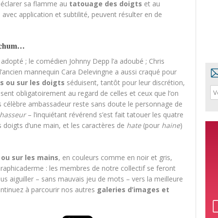
éclarer sa flamme au
tatouage des doigts
et au
s avec application et subtilité, peuvent résulter en de
itchum…
 adopté ; le comédien Johnny Depp l’a adoubé ; Chris
 ; l’ancien mannequin Cara Delevingne a aussi craqué pour
s ou sur les doigts
séduisent, tantôt pour leur discrétion,
osent obligatoirement au regard de celles et ceux que l’on
lus célèbre ambassadeur reste sans doute le personnage de
chasseur
– l’inquiétant révérend s’est fait tatouer les quatre
es doigts d’une main, et les caractères de
hate
(pour
haine
)
 ou sur les mains
, en couleurs comme en noir et gris,
aphicaderme : les membres de notre collectif se feront
us aiguiller – sans mauvais jeu de mots – vers la meilleure
ontinuez à parcourir nos autres
galeries d’images et