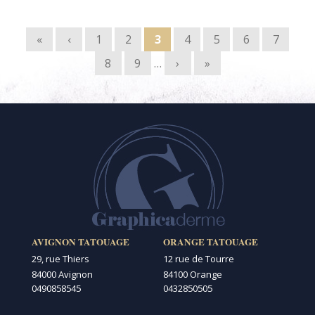
Pages
«
‹
1
2
3
4
5
6
7
8
9
…
›
»
AVIGNON TATOUAGE
ORANGE TATOUAGE
29, rue Thiers
12 rue de Tourre
84000 Avignon
84100 Orange
0490858545
0432850505