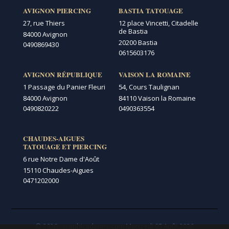
AVIGNON PIERCING
BASTIA TATOUAGE
27, rue Thiers
12 place Vincetti, Citadelle
de Bastia
84000 Avignon
20200 Bastia
0490869430
0615603176
AVIGNON RÉPUBLIQUE
VAISON LA ROMAINE
1 Passage du Panier Fleuri
54, Cours Taulignan
84000 Avignon
84110 Vaison la Romaine
0490820222
0490363554
CHAUDES-AIGUES
TATOUAGE ET PIERCING
6 rue Notre Dame d'Août
15110 Chaudes-Aigues
0471202000
© 2026 - graphicaderme.com
Mercredi 05 Août 2026