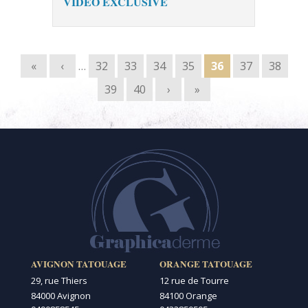
VIDÉO EXCLUSIVE
Pages
«
‹
…
32
33
34
35
36
37
38
39
40
›
»
AVIGNON TATOUAGE
ORANGE TATOUAGE
29, rue Thiers
12 rue de Tourre
84000 Avignon
84100 Orange