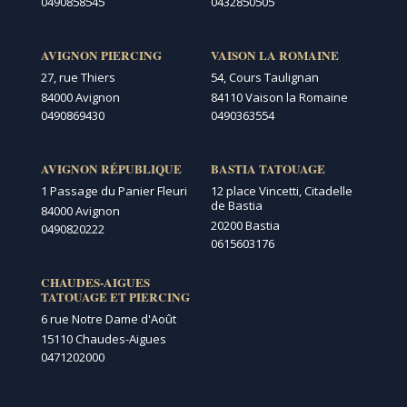
0490858545
0432850505
AVIGNON PIERCING
VAISON LA ROMAINE
27, rue Thiers
54, Cours Taulignan
84000 Avignon
84110 Vaison la Romaine
0490869430
0490363554
AVIGNON RÉPUBLIQUE
BASTIA TATOUAGE
1 Passage du Panier Fleuri
12 place Vincetti, Citadelle
de Bastia
84000 Avignon
20200 Bastia
0490820222
0615603176
CHAUDES-AIGUES
TATOUAGE ET PIERCING
6 rue Notre Dame d'Août
15110 Chaudes-Aigues
0471202000