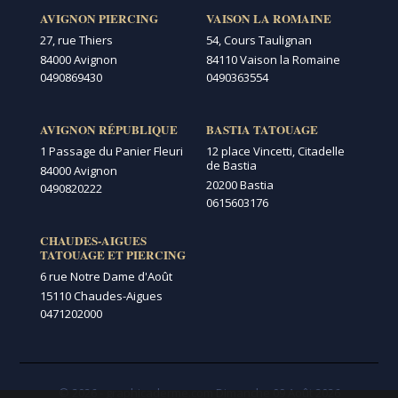
AVIGNON PIERCING
VAISON LA ROMAINE
27, rue Thiers
54, Cours Taulignan
84000 Avignon
84110 Vaison la Romaine
0490869430
0490363554
AVIGNON RÉPUBLIQUE
BASTIA TATOUAGE
1 Passage du Panier Fleuri
12 place Vincetti, Citadelle
de Bastia
84000 Avignon
20200 Bastia
0490820222
0615603176
CHAUDES-AIGUES
TATOUAGE ET PIERCING
6 rue Notre Dame d'Août
15110 Chaudes-Aigues
0471202000
© 2026 - graphicaderme.com
Dimanche 09 Août 2026