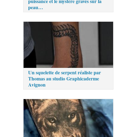
puissance et le mystère gravés sur la
peau…
Un squelette de serpent réaliste par
Thomas au studio Graphicaderme
Avignon