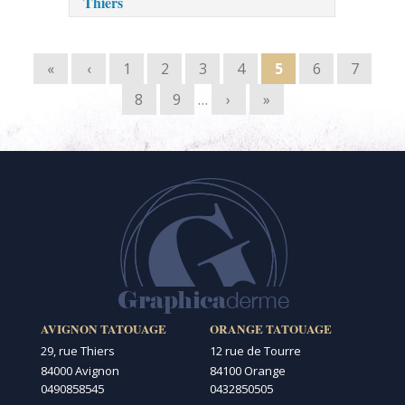
Thiers
Pages
«
‹
1
2
3
4
5
6
7
8
9
…
›
»
AVIGNON TATOUAGE
ORANGE TATOUAGE
29, rue Thiers
12 rue de Tourre
84000 Avignon
84100 Orange
0490858545
0432850505