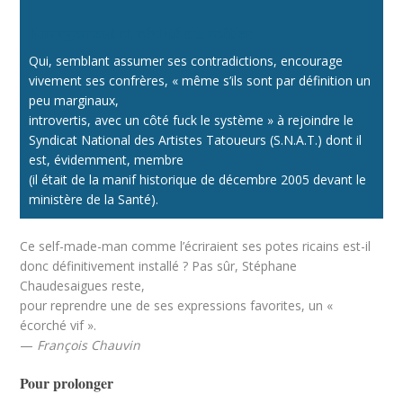
Engagement et réalité du métier
Qui, semblant assumer ses contradictions, encourage
vivement ses confrères, « même s’ils sont par définition un
peu marginaux,
introvertis, avec un côté fuck le système » à rejoindre le
Syndicat National des Artistes Tatoueurs (S.N.A.T.) dont il
est, évidemment, membre
(il était de la manif historique de décembre 2005 devant le
ministère de la Santé).
Ce self-made-man comme l’écriraient ses potes ricains est-il
donc définitivement installé ? Pas sûr, Stéphane
Chaudesaigues reste,
pour reprendre une de ses expressions favorites, un «
écorché vif ».
—
François Chauvin
Pour prolonger