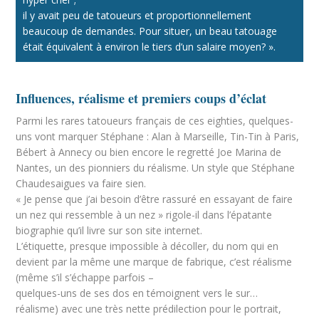
il y avait peu de tatoueurs et proportionnellement
beaucoup de demandes. Pour situer, un beau tatouage
était équivalent à environ le tiers d’un salaire moyen? ».
Influences, réalisme et premiers coups d’éclat
Parmi les rares tatoueurs français de ces eighties, quelques-
uns vont marquer Stéphane : Alan à Marseille, Tin-Tin à Paris,
Bébert à Annecy ou bien encore le regretté Joe Marina de
Nantes, un des pionniers du réalisme. Un style que Stéphane
Chaudesaigues va faire sien.
« Je pense que j’ai besoin d’être rassuré en essayant de faire
un nez qui ressemble à un nez » rigole-il dans l’épatante
biographie qu’il livre sur son site internet.
L’étiquette, presque impossible à décoller, du nom qui en
devient par la même une marque de fabrique, c’est réalisme
(même s’il s’échappe parfois –
quelques-uns de ses dos en témoignent vers le sur…
réalisme) avec une très nette prédilection pour le portrait,