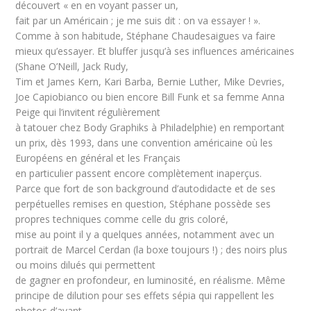
découvert « en en voyant passer un,
fait par un Américain ; je me suis dit : on va essayer ! ».
Comme à son habitude, Stéphane Chaudesaigues va faire
mieux qu’essayer. Et bluffer jusqu’à ses influences américaines
(Shane O’Neill, Jack Rudy,
Tim et James Kern, Kari Barba, Bernie Luther, Mike Devries,
Joe Capiobianco ou bien encore Bill Funk et sa femme Anna
Peige qui l’invitent régulièrement
à tatouer chez Body Graphiks à Philadelphie) en remportant
un prix, dès 1993, dans une convention américaine où les
Européens en général et les Français
en particulier passent encore complètement inaperçus.
Parce que fort de son background d’autodidacte et de ses
perpétuelles remises en question, Stéphane possède ses
propres techniques comme celle du gris coloré,
mise au point il y a quelques années, notamment avec un
portrait de Marcel Cerdan (la boxe toujours !) ; des noirs plus
ou moins dilués qui permettent
de gagner en profondeur, en luminosité, en réalisme. Même
principe de dilution pour ses effets sépia qui rappellent les
photos d’avant.