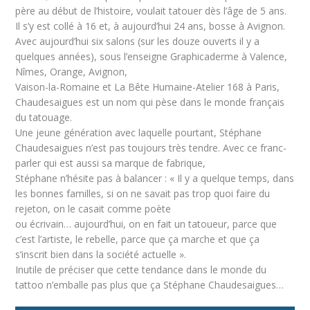
père au début de l’histoire, voulait tatouer dès l’âge de 5 ans.
Il s’y est collé à 16 et, à aujourd’hui 24 ans, bosse à Avignon.
Avec aujourd’hui six salons (sur les douze ouverts il y a
quelques années), sous l’enseigne Graphicaderme à Valence,
Nîmes, Orange, Avignon,
Vaison-la-Romaine et La Bête Humaine-Atelier 168 à Paris,
Chaudesaigues est un nom qui pèse dans le monde français
du tatouage.
Une jeune génération avec laquelle pourtant, Stéphane
Chaudesaigues n’est pas toujours très tendre. Avec ce franc-
parler qui est aussi sa marque de fabrique,
Stéphane n’hésite pas à balancer : « Il y a quelque temps, dans
les bonnes familles, si on ne savait pas trop quoi faire du
rejeton, on le casait comme poète
ou écrivain… aujourd’hui, on en fait un tatoueur, parce que
c’est l’artiste, le rebelle, parce que ça marche et que ça
s’inscrit bien dans la société actuelle ».
Inutile de préciser que cette tendance dans le monde du
tattoo n’emballe pas plus que ça Stéphane Chaudesaigues…