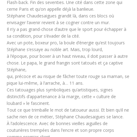
Flash-back. Fin des seventies. Une cité dans cette zone qui
cerne Paris et qu’on appelle déjà la banlieue.
Stéphane Chaudesaigues grandit là, dans ces blocs où
envisager l’avenir revient à se cogner contre un mur.
Il n’y a pas grand-chose d’autre que le sport pour échapper à
sa condition, pour s’évader de la cité.
Avec un pote, boxeur pro, la boule d’énergie qu’est toujours
Stéphane s’essaye au noble art. Mais, trop lourd,
à l’époque, pour boxer à un haut niveau, il doit passer à autre
chose. Le papa, le grand frangin sont tatoués et ça captive
Stéphane,
qui, précoce et au risque de fâcher toute rouge sa maman, se
pique lui-même, à l’arrache, à… 11 ans.
Ces tatouages plus symboliques qu’artistiques, signes
distinctifs d’appartenance à la marge, cette « culture de
loubard » le fascinent.
Tout ce que trimballe le mot de tatoueur aussi. Et bien qu’il ne
sache rien de ce métier, Stéphane Chaudesaigues se lance.
À l’adolescence. Avec de bonnes vieilles aiguilles de
couturières trempées dans l’encre et son propre corps
comme premier client.