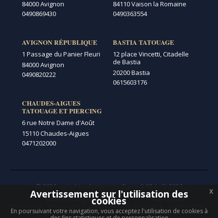
84000 Avignon
84110 Vaison la Romaine
0490869430
0490363554
AVIGNON RÉPUBLIQUE
BASTIA TATOUAGE
1 Passage du Panier Fleuri
12 place Vincetti, Citadelle
de Bastia
84000 Avignon
20200 Bastia
0490820222
0615603176
CHAUDES-AIGUES
TATOUAGE ET PIERCING
6 rue Notre Dame d'Août
15110 Chaudes-Aigues
0471202000
© 2026 - graphicaderme.com
Samedi 08 Août 2026
x
Avertissement sur l'utilisation des
Menu secondaire
cookies
Mentions légales
Carrécom
Restaurant
-
Restaurant Chaudes-aigues
-
Brasserie
-
Salon de thé
-
En poursuivant votre navigation, vous acceptez l'utilisation de cookies à
des fins statistiques et de personnalisation