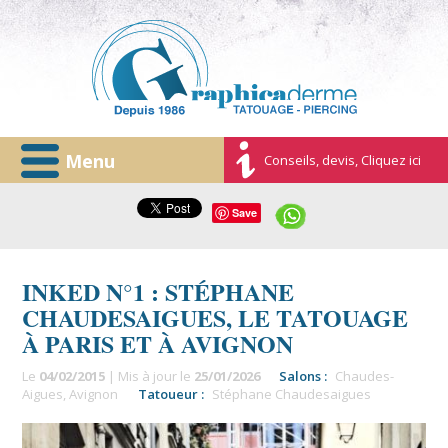
Menu
Conseils, devis, Cliquez ici
Save
INKED N°1 : STÉPHANE
CHAUDESAIGUES, LE TATOUAGE
À PARIS ET À AVIGNON
Le
04/02/2015
| Mis à jour le
25/01/2026
Salons :
Chaudes-
Aigues
,
Avignon
Tatoueur :
Stéphane Chaudesaigues