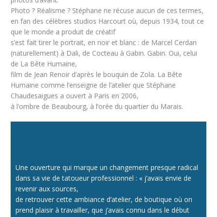
Photo ? Réalisme ? Stéphane ne récuse aucun de ces termes,
en fan des célèbres studios Harcourt où, depuis 1934, tout ce
que le monde a produit de créatif
s’est fait tirer le portrait, en noir et blanc : de Marcel Cerdan
(naturellement) à Dali, de Cocteau à Gabin. Gabin. Oui, celui
de La Bête Humaine,
film de Jean Renoir d’après le bouquin de Zola. La Bête
Humaine comme l’enseigne de l’atelier que Stéphane
Chaudesaigues a ouvert à Paris en 2006,
à l’ombre de Beaubourg, à l’orée du quartier du Marais.
2006 : Paris, La Bête Humaine et le travail sur
rendez-vous
Une ouverture qui marque un changement presque radical
dans sa vie de tatoueur professionnel : « j’avais envie de
revenir aux sources,
de retrouver cette ambiance d’atelier, de boutique où on
prend plaisir à travailler, que j’avais connu dans le début