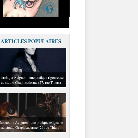
ARTICLES POPULAIRES
iercing à Avignon : une pratique rigoureuse
au studio Graphicaderme (27, rue Thiers)
Tatoueur à Avignon : une pratique exigeante
au studio Graphicaderme (29 rue Thiers)