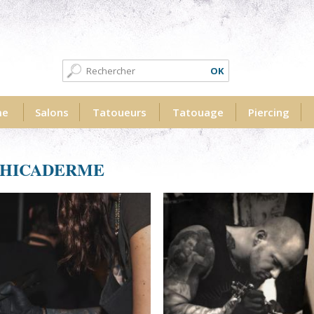
Formulaire de recherche
Recherche
me
Salons
Tatoueurs
Tatouage
Piercing
PHICADERME