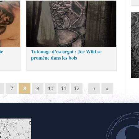
de
Tatouage d’escargot : Joe Wild se
promène dans les bois
7
8
9
10
11
12
…
›
»