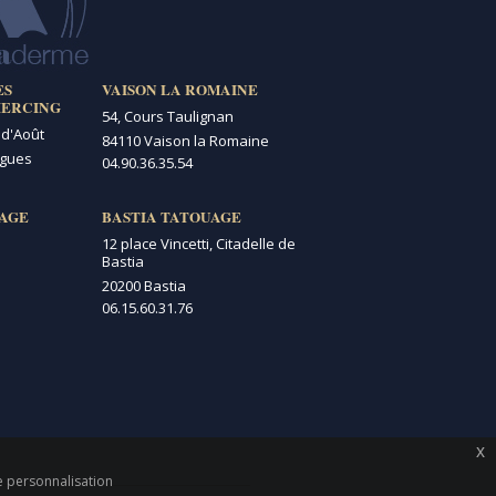
ES
VAISON LA ROMAINE
IERCING
54, Cours Taulignan
 d'Août
84110 Vaison la Romaine
igues
04.90.36.35.54
AGE
BASTIA TATOUAGE
12 place Vincetti, Citadelle de
Bastia
20200 Bastia
06.15.60.31.76
x
de personnalisation