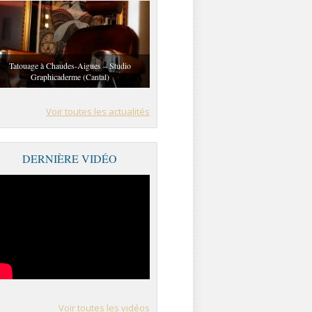
Tatouage à Chaudes-Aigues – Studio
Graphicaderme (Cantal)
Voir toutes les actualités
DERNIÈRE VIDÉO
Voir toutes les vidéos