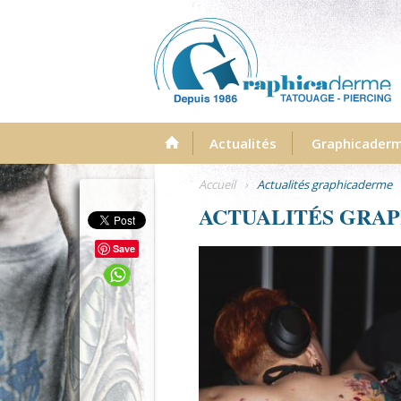
Menu
Actualités
Graphicader
Accueil
›
Actualités graphicaderme
ACTUALITÉS GRA
Save