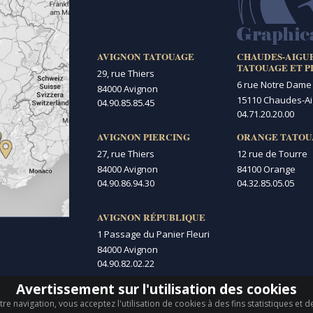
AVIGNON TATOUAGE
CHAUDES-AIGU
TATOUAGE ET P
29, rue Thiers
6 rue Notre Dame
84000 Avignon
15110 Chaudes-A
04.90.85.85.45
04.71.20.20.00
AVIGNON PIERCING
ORANGE TATOU
27, rue Thiers
12 rue de Tourre
84000 Avignon
84100 Orange
04.90.86.94.30
04.32.85.05.05
AVIGNON RÉPUBLIQUE
1 Passage du Panier Fleuri
84000 Avignon
04.90.82.02.22
Avertissement sur l'utilisation des cookies
re navigation, vous acceptez l'utilisation de cookies à des fins statistiques et 