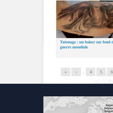
Tatouage : un baiser sur fond 
guerre mondiale
«
‹
…
4
5
6