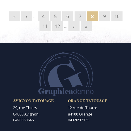
Pages
«
‹
…
4
5
6
7
8
9
10
11
12
…
›
»
AVIGNON TATOUAGE
ORANGE TATOUAGE
29, rue Thiers
12 rue de Tourre
84000 Avignon
84100 Orange
0490858545
0432850505