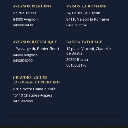
AVIGNON PIERCING
VAISON LA ROMAINE
27, rue Thiers
54, Cours Taulignan
84000 Avignon
84110 Vaison la Romaine
0490869430
0490363554
AVIGNON RÉPUBLIQUE
BASTIA TATOUAGE
1 Passage du Panier Fleuri
12 place Vincetti, Citadelle
de Bastia
84000 Avignon
20200 Bastia
0490820222
0615603176
CHAUDES-AIGUES
TATOUAGE ET PIERCING
6 rue Notre Dame d'Août
15110 Chaudes-Aigues
0471202000
© 2026 - graphicaderme.com
Samedi 08 Août 2026