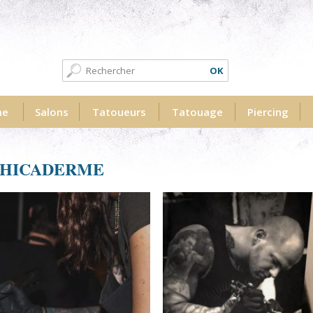
Formulaire de recherche
Recherche
me
Salons
Tatoueurs
Tatouage
Piercing
PHICADERME