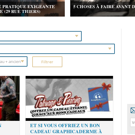
E PRATIQUE EXIGEANTE
5 CHOSES À FAIRE AVANT 
(29 RUE THIERS)
N
ET SI VOUS OFFRIEZ UN BON
CADEAU GRAPHICADERME À