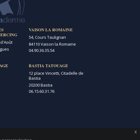
ES
VAISON LA ROMAINE
IERCING
54, Cours Taulignan
 d'Août
84110 Vaison la Romaine
igues
04.90.36.35.54
AGE
BASTIA TATOUAGE
12 place Vincetti, Citadelle de
Bastia
20200 Bastia
06.15.60.31.76
x