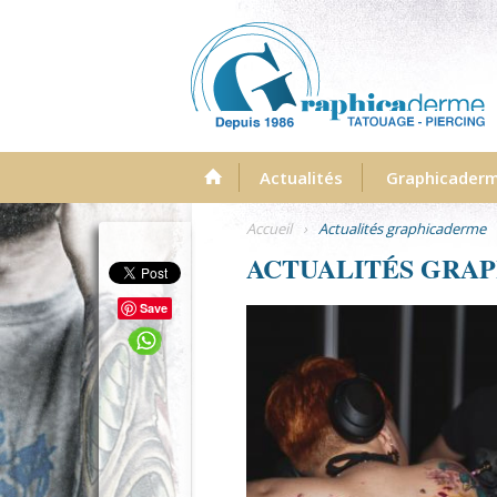
Menu
Actualités
Graphicader
Accueil
›
Actualités graphicaderme
ACTUALITÉS GRA
Save