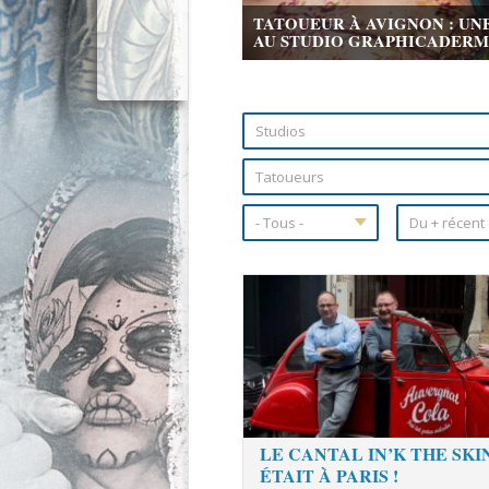
TATOUEUR À AVIGNON : UN
AU STUDIO GRAPHICADERME 
Pages
LE CANTAL IN’K THE SKI
ÉTAIT À PARIS !