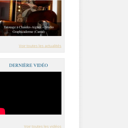
Tatouage à Chaudes-Aigues – Studio
Graphicaderme (Cantal)
Voir toutes les actualités
DERNIÈRE VIDÉO
Voir toutes les vidéos