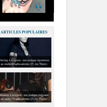
ARTICLES POPULAIRES
iercing à Avignon : une pratique rigoureuse
au studio Graphicaderme (27, rue Thiers)
Tatoueur à Avignon : une pratique exigeante
au studio Graphicaderme (29 rue Thiers)