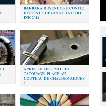
BARBARA ROSENDO SE CONFIE
E
DEPUIS LE CÉZANNE TATTOO
INK 2014
P
ET
APRÈS LE FESTIVAL DU
,
TATOUAGE, PLACE AU
COUTEAU DE CHAUDES-AIGUES
!