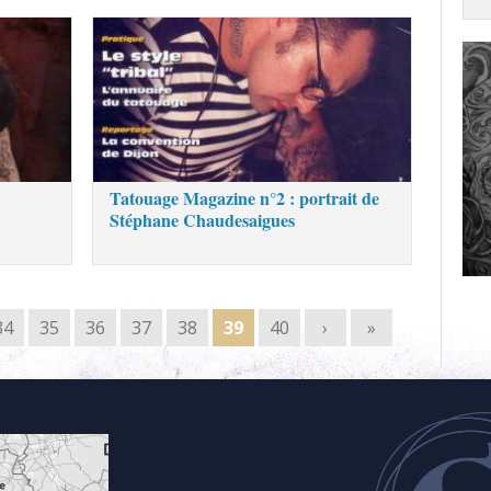
Tatouage Magazine n°2 : portrait de
Stéphane Chaudesaigues
34
35
36
37
38
39
40
›
»