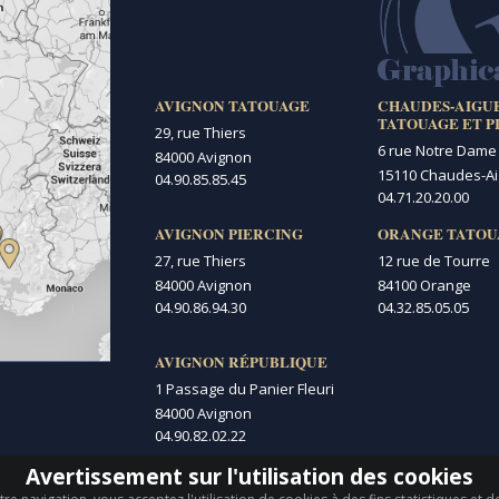
AVIGNON TATOUAGE
CHAUDES-AIGU
TATOUAGE ET P
29, rue Thiers
6 rue Notre Dame
84000 Avignon
15110 Chaudes-A
04.90.85.85.45
04.71.20.20.00
AVIGNON PIERCING
ORANGE TATOU
27, rue Thiers
12 rue de Tourre
84000 Avignon
84100 Orange
04.90.86.94.30
04.32.85.05.05
AVIGNON RÉPUBLIQUE
1 Passage du Panier Fleuri
84000 Avignon
04.90.82.02.22
Avertissement sur l'utilisation des cookies