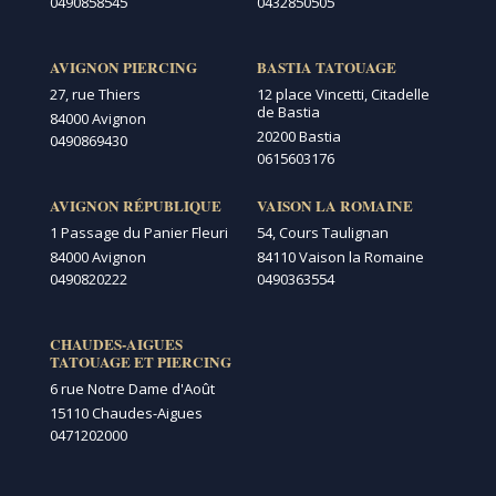
0490858545
0432850505
AVIGNON PIERCING
BASTIA TATOUAGE
27, rue Thiers
12 place Vincetti, Citadelle
de Bastia
84000 Avignon
20200 Bastia
0490869430
0615603176
AVIGNON RÉPUBLIQUE
VAISON LA ROMAINE
1 Passage du Panier Fleuri
54, Cours Taulignan
84000 Avignon
84110 Vaison la Romaine
0490820222
0490363554
CHAUDES-AIGUES
TATOUAGE ET PIERCING
6 rue Notre Dame d'Août
15110 Chaudes-Aigues
0471202000