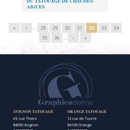
DU TATOUAGE DE CHAUDES-
AIGUES
Pages
«
‹
…
28
29
30
31
32
33
34
35
36
…
›
»
AVIGNON TATOUAGE
ORANGE TATOUAGE
29, rue Thiers
12 rue de Tourre
84000 Avignon
84100 Orange