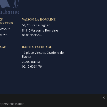
ES
VAISON LA ROMAINE
IERCING
54, Cours Taulignan
 d'Août
84110 Vaison la Romaine
igues
04.90.36.35.54
AGE
BASTIA TATOUAGE
12 place Vincetti, Citadelle de
Bastia
20200 Bastia
06.15.60.31.76
x
de personnalisation