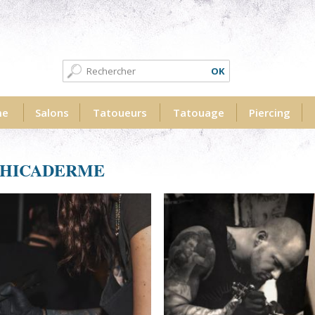
Formulaire de recherche
Recherche
me
Salons
Tatoueurs
Tatouage
Piercing
PHICADERME