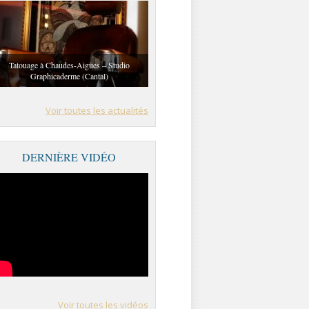
Tatouage à Chaudes-Aigues – Studio
Graphicaderme (Cantal)
Voir toutes les actualités
DERNIÈRE VIDÉO
Voir toutes les vidéos