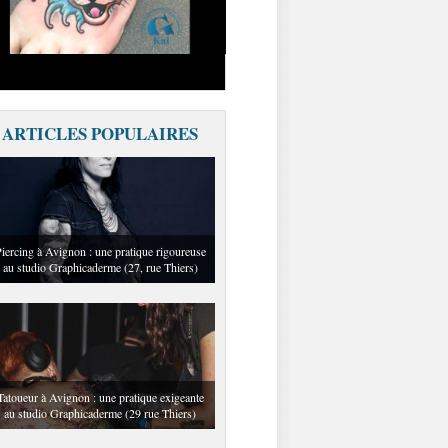
ARTICLES POPULAIRES
iercing à Avignon : une pratique rigoureuse
au studio Graphicaderme (27, rue Thiers)
Tatoueur à Avignon : une pratique exigeante
au studio Graphicaderme (29 rue Thiers)