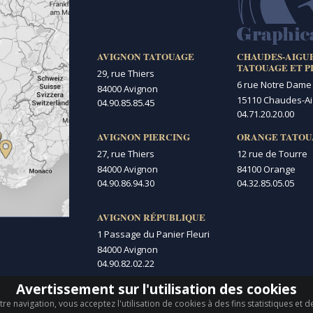
AVIGNON TATOUAGE
CHAUDES-AIGU
TATOUAGE ET P
29, rue Thiers
6 rue Notre Dame
84000 Avignon
15110 Chaudes-A
04.90.85.85.45
04.71.20.20.00
AVIGNON PIERCING
ORANGE TATOU
27, rue Thiers
12 rue de Tourre
84000 Avignon
84100 Orange
04.90.86.94.30
04.32.85.05.05
AVIGNON RÉPUBLIQUE
1 Passage du Panier Fleuri
84000 Avignon
04.90.82.02.22
Avertissement sur l'utilisation des cookies
re navigation, vous acceptez l'utilisation de cookies à des fins statistiques et 