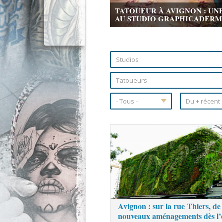
TATOUEUR À AVIGNON : UN
AU STUDIO GRAPHICADERME 
Pages
Avignon : sur la rue Thiers, de
nouveaux aménagements dès l’