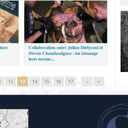
ture
Collaboration entre Julien Dirtycool et
Steven Chaudesaigues : un tatouage
hors norme...
1
12
13
14
15
16
17
…
›
»