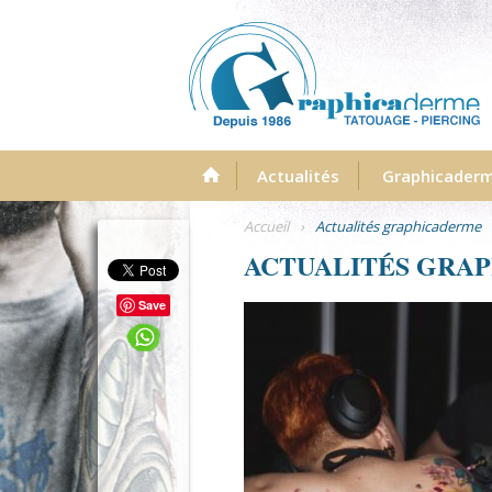
Menu
Actualités
Graphicader
Accueil
›
Actualités graphicaderme
ACTUALITÉS GRA
Save