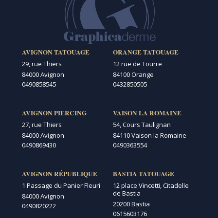
AVIGNON TATOUAGE
ORANGE TATOUAGE
29, rue Thiers
12 rue de Tourre
84000 Avignon
84100 Orange
0490858545
0432850505
AVIGNON PIERCING
VAISON LA ROMAINE
27, rue Thiers
54, Cours Taulignan
84000 Avignon
84110 Vaison la Romaine
0490869430
0490363554
AVIGNON RÉPUBLIQUE
BASTIA TATOUAGE
1 Passage du Panier Fleuri
12 place Vincetti, Citadelle
de Bastia
84000 Avignon
20200 Bastia
0490820222
0615603176