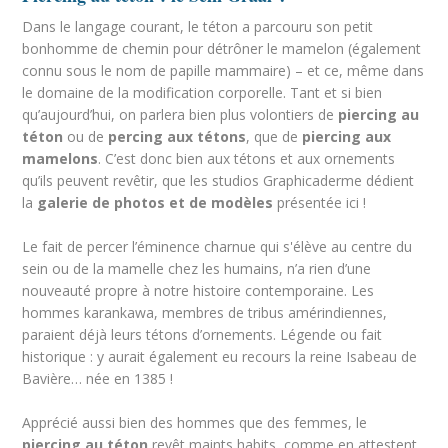
Dans le langage courant, le téton a parcouru son petit
bonhomme de chemin pour détrôner le mamelon (également
connu sous le nom de papille mammaire) – et ce, même dans
le domaine de la modification corporelle. Tant et si bien
qu’aujourd’hui, on parlera bien plus volontiers de
piercing au
téton
ou de
percing aux tétons
, que de
piercing aux
mamelons
. C’est donc bien aux tétons et aux ornements
qu’ils peuvent revêtir, que les studios Graphicaderme dédient
la
galerie de photos et de modèles
présentée ici !
Le fait de percer l’éminence charnue qui s'élève au centre du
sein ou de la mamelle chez les humains, n’a rien d’une
nouveauté propre à notre histoire contemporaine. Les
hommes karankawa, membres de tribus amérindiennes,
paraient déjà leurs tétons d’ornements. Légende ou fait
historique : y aurait également eu recours la reine Isabeau de
Bavière… née en 1385 !
Apprécié aussi bien des hommes que des femmes, le
piercing au téton
revêt maints habits, comme en attestent