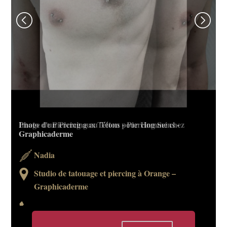
Photo d'un Piercing au Téton pour Homme chez
Image de Piercing aux Tétons - Piercing Seins -
Graphicaderme
Graphicaderme
Nadia
Nadia
Studio de tatouage et piercing à Orange –
Studio de tatouage et piercing à Orange –
Graphicaderme
Graphicaderme