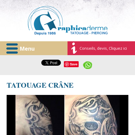
Menu
Conseils, devis, Cliquez ici
Save
TATOUAGE CRÂNE
graphicaderme-avignon-skull-arabesque-horloge-
tatouage.jpg