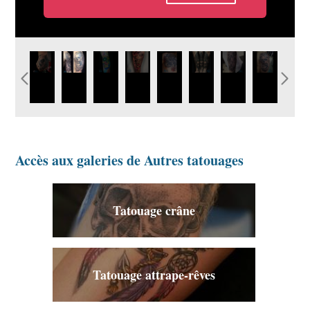
graphicaderme-avignon-cantal-skull-crâne-tatouage-
graphicaderme-avignon-skull-arabesque-
idee-tatouage-crane-couleur-new-
idee-tatouage-homme-squelette-
image-tatouage-crane-
15179170_1027176257410
graphicaderme-
graphicade
paca.jpg
horloge-tatouage.jpg
school.jpg
crane.jpg
homme-femme.jpg
avignon-skull-
avignon-
flwer-fleur-
vaucluse-sku
féminin-
montre-gous
tatouage.jpg
tatouage.jp
Accès aux galeries de Autres tatouages
Tatouage crâne
Tatouage attrape-rêves