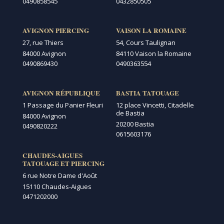
0490858545
0432850505
AVIGNON PIERCING
VAISON LA ROMAINE
27, rue Thiers
54, Cours Taulignan
84000 Avignon
84110 Vaison la Romaine
0490869430
0490363554
AVIGNON RÉPUBLIQUE
BASTIA TATOUAGE
1 Passage du Panier Fleuri
12 place Vincetti, Citadelle
de Bastia
84000 Avignon
20200 Bastia
0490820222
0615603176
CHAUDES-AIGUES
TATOUAGE ET PIERCING
6 rue Notre Dame d'Août
15110 Chaudes-Aigues
0471202000