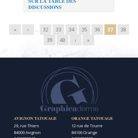
SUR LA TABLE DES
DISCUSSIONS
Pages
«
‹
…
32
33
34
35
36
37
38
39
40
›
»
AVIGNON TATOUAGE
ORANGE TATOUAGE
29, rue Thiers
12 rue de Tourre
84000 Avignon
84100 Orange