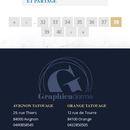
ET PARTAGE
Pages
«
‹
…
32
33
34
35
36
37
38
39
40
›
»
AVIGNON TATOUAGE
ORANGE TATOUAGE
29, rue Thiers
12 rue de Tourre
84000 Avignon
84100 Orange
0490858545
0432850505