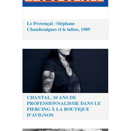
Le Provençal : Stéphane
Chaudesaigues et le tattoo, 1989
CHANTAL, 10 ANS DE
PROFESSIONNALISME DANS LE
PIERCING À LA BOUTIQUE
D'AVIGNON