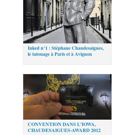
Inked n°1 : Stéphane Chaudesaigues,
le tatouage à Paris et à Avignon
CONVENTION DANS L’IOWA,
CHAUDESAIGUES-AWARD 2012