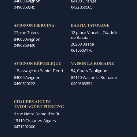
84000 Avignon
84100 Orange
0490858545
0432850505
AVIGNON PIERCING
BASTIA TATOUAGE
27, rue Thiers
12 place Vincetti, Citadelle
de Bastia
84000 Avignon
20200 Bastia
0490869430
0615603176
AVIGNON RÉPUBLIQUE
VAISON LA ROMAINE
1 Passage du Panier Fleuri
54, Cours Taulignan
84000 Avignon
84110 Vaison la Romaine
0490820222
0490363554
CHAUDES-AIGUES
TATOUAGE ET PIERCING
6 rue Notre Dame d'Août
15110 Chaudes-Aigues
0471202000