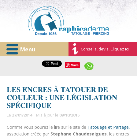
Menu
Conseils, devis, Cliquez ici
Save
LES ENCRES À TATOUER DE
COULEUR : UNE LÉGISLATION
SPÉCIFIQUE
Le
27/01/2014
| Mis à jour le
09/10/2015
Comme vous pourez le lire sur le site de
Tatouage et Partage
,
association créée par
Stephane Chaudesaigues
, les encres