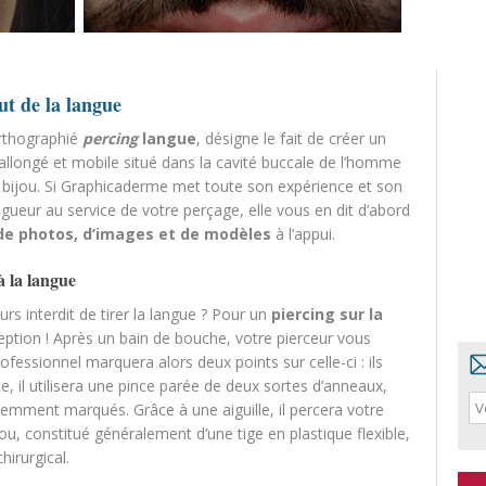
ut de la langue
rthographié
percing
langue
, désigne le fait de créer un
 allongé et mobile situé dans la cavité buccale de l’homme
n bijou. Si Graphicaderme met toute son expérience et son
gueur au service de votre perçage, elle vous en dit d’abord
 de photos, d’images et de modèles
à l’appui.
à la langue
rs interdit de tirer la langue ? Pour un
piercing sur la
eption ! Après un bain de bouche, votre pierceur vous
ofessionnel marquera alors deux points sur celle-ci : ils
ite, il utilisera une pince parée de deux sortes d’anneaux,
édemment marqués. Grâce à une aiguille, il percera votre
jou, constitué généralement d’une tige en plastique flexible,
hirurgical.