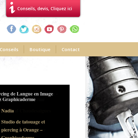
Conseils, devis, Cliquez ici
Conseils
Boutique
Contact
rcing de Langue en Image
z Graphicaderme
Nadia
Studio de tatouage et
piercing à Orange –
Graphicaderme