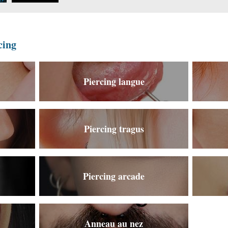
vaucluse.jpg
cing
Piercing langue
Piercing tragus
Piercing arcade
Anneau au nez