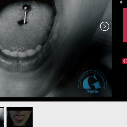
che.jpg
ing-langue-
photo-piercing-
rme.jpg
langue-
graphicaderme-