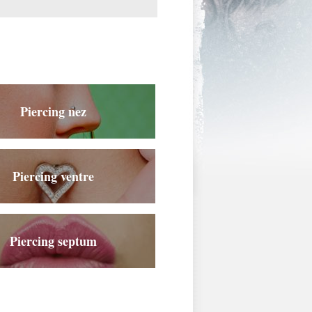
Piercing nez
Piercing ventre
Piercing septum