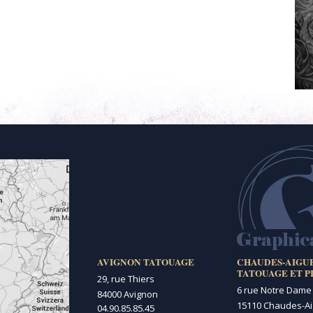
AVIGNON TATOUAGE
CHAUDES-AIGU
TATOUAGE ET P
29, rue Thiers
6 rue Notre Dame
84000 Avignon
15110 Chaudes-A
04.90.85.85.45