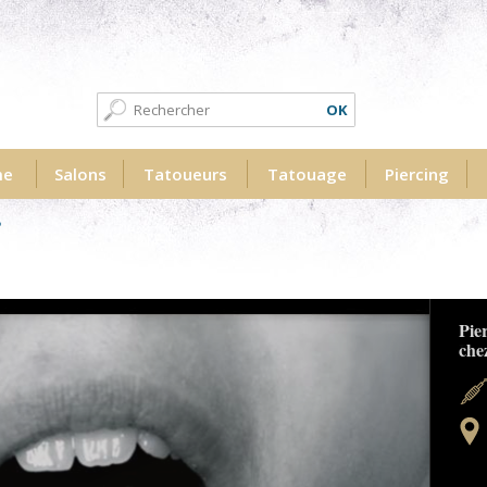
Formulaire de recherche
Recherche
me
Salons
Tatoueurs
Tatouage
Piercing
erme.jpg
Pie
che