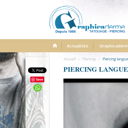
Menu
Actualités
Graphicader
Accueil
›
Piercing
›
Piercing langue
PIERCING LANGUE
Save
photo-piercing-langue-graphicad