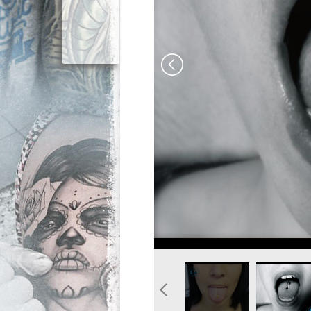
image-piercing-langue-bou
photo-pierc
graphicade