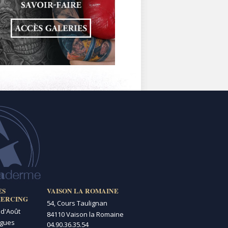
ES
VAISON LA ROMAINE
IERCING
54, Cours Taulignan
 d'Août
84110 Vaison la Romaine
igues
04.90.36.35.54