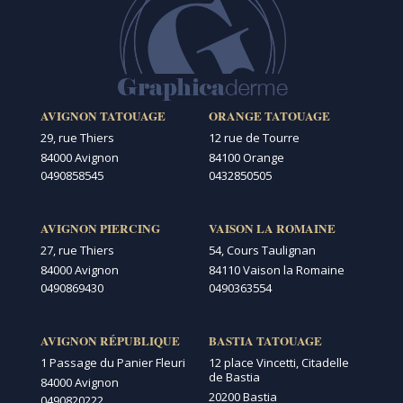
AVIGNON TATOUAGE
ORANGE TATOUAGE
29, rue Thiers
12 rue de Tourre
84000 Avignon
84100 Orange
0490858545
0432850505
AVIGNON PIERCING
VAISON LA ROMAINE
27, rue Thiers
54, Cours Taulignan
84000 Avignon
84110 Vaison la Romaine
0490869430
0490363554
AVIGNON RÉPUBLIQUE
BASTIA TATOUAGE
1 Passage du Panier Fleuri
12 place Vincetti, Citadelle
de Bastia
84000 Avignon
20200 Bastia
0490820222