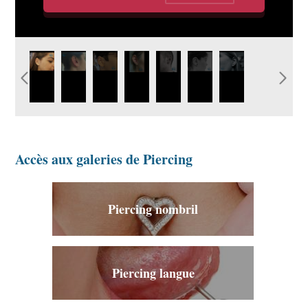
idee-piercing-surface-tragus.jpg
image-piercing-tragus-graphicaderme-
image-piercing-tragus-
image-piercing-tragus-
photo-piercing-
photo-piercing-
photo-
vaucluse.jpg
graphicaderme.jpg
pierceur-paca.jpg
tragus-oreille -
tragus-oreille-
piercing-
graphicaderme.jpg
graphicaderme.jpg
tragus-
oreille.jpg
Accès aux galeries de Piercing
Piercing nombril
Piercing langue