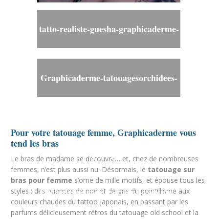
tatto-realiste-guesha-graphicaderme-
chaudesaigues-avignon.jpg
Graphicaderme-tatouagesorchidees-
tatouagefemmepoignet-
Pour votre tatouage femme, Graphicaderme vous
tend les bras
tatouagepoignetfleurs-
Le bras de madame se découvre… et, chez de nombreuses
femmes, n’est plus aussi nu. Désormais, le
tatouage sur
bras pour femme
s’orne de mille motifs, et épouse tous les
tatoueursavignon-tatoueursvaucluse-
styles : des nuances de noir et de gris du pointillisme aux
couleurs chaudes du tattoo japonais, en passant par les
parfums délicieusement rétros du tatouage old school et la