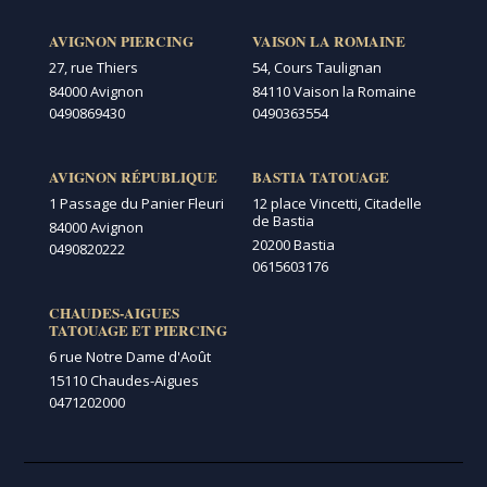
AVIGNON PIERCING
VAISON LA ROMAINE
27, rue Thiers
54, Cours Taulignan
84000 Avignon
84110 Vaison la Romaine
0490869430
0490363554
AVIGNON RÉPUBLIQUE
BASTIA TATOUAGE
1 Passage du Panier Fleuri
12 place Vincetti, Citadelle
de Bastia
84000 Avignon
20200 Bastia
0490820222
0615603176
CHAUDES-AIGUES
TATOUAGE ET PIERCING
6 rue Notre Dame d'Août
15110 Chaudes-Aigues
0471202000