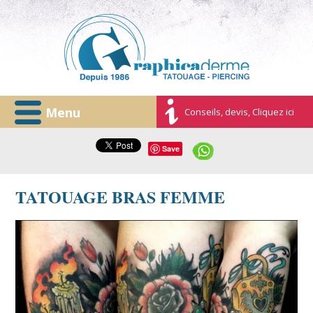
Menu
Conseils, devis, Cliquez ici
Save
TATOUAGE BRAS FEMME
15356741_1032594973535559_3676777437737810849_n.jpg