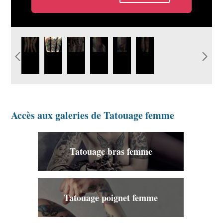
tatouage-bras-complet-femme-
15356741_1032594973535559_3676777437737810849
graphicaderme-avignon-
graphicaderme-
graphicaderme-
idee-
couleur.jpg
bras-complet-feminin-
avignon-fée-bras-
avignon-pinup-
tatouage-
famille-tatouage.jpg
féminin-
girl-féminin-
bras-
tatouage.jpg
tatouage-
femme-
paca.jpg
fleurs.jpg
Accès aux galeries de Tatouage femme
Tatouage bras femme
Tatouage poignet femme