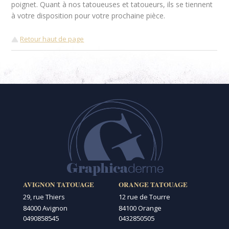
poignet. Quant à nos tatoueuses et tatoueurs, ils se tiennent
à votre disposition pour votre prochaine pièce.
Retour haut de page
AVIGNON TATOUAGE
ORANGE TATOUAGE
29, rue Thiers
12 rue de Tourre
84000 Avignon
84100 Orange
0490858545
0432850505