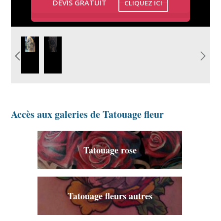
DEVIS GRATUIT
CLIQUEZ ICI
image-tatouage-
tatouage-fleur-
roses-
bras-tournesol-
graphicaderme.jpg
graphicaderme.jpg
Accès aux galeries de Tatouage fleur
Tatouage rose
Tatouage fleurs autres