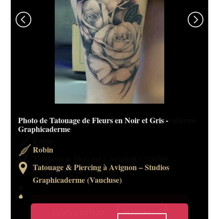
Photo de Tatouage de Fleurs en Noir et Gris -
Idée de Tatouage de Fleurs Réalistes - Graphicaderme
Graphicaderme
Robin
Robin
Tatouage & Piercing à Avignon – Studios
Tatouage & Piercing à Avignon – Studios
Graphicaderme (Vaucluse)
Graphicaderme (Vaucluse)
DEVIS GRATUIT
CLIQUEZ ICI