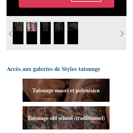
idee-tatouage-couleur-elfe-
image-tatouage-couleur-
modele-tatouage-
motif-
tatouage-
graphicaderme.jpg
grenouille-tiki.jpg
realiste-couleur-
tatouage-
bras-
paca.jpg
composition-
diamant-
couleur.jpg
couleur.jpg
Accès aux galeries de Styles tatouage
Tatouage maori et polynésien
Tatouage old school (traditionnel)