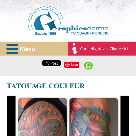
Menu
Conseils, devis, Cliquez ici
Save
TATOUAGE COULEUR
image-tatouage-couleur-grenouille-tiki.jpg