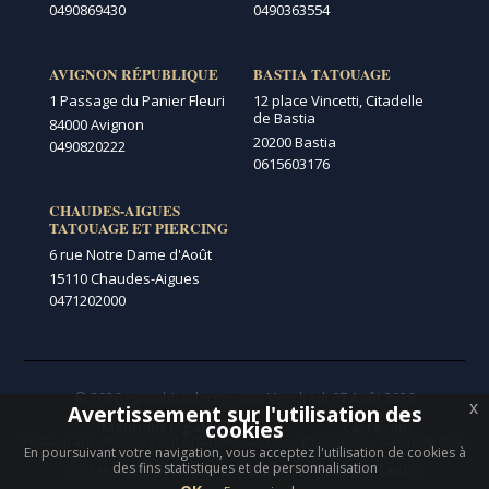
0490869430
0490363554
AVIGNON RÉPUBLIQUE
BASTIA TATOUAGE
1 Passage du Panier Fleuri
12 place Vincetti, Citadelle
de Bastia
84000 Avignon
20200 Bastia
0490820222
0615603176
CHAUDES-AIGUES
TATOUAGE ET PIERCING
6 rue Notre Dame d'Août
15110 Chaudes-Aigues
0471202000
© 2026 - graphicaderme.com
Vendredi 07 Août 2026
x
Avertissement sur l'utilisation des
Menu secondaire
cookies
Mentions légales
Carrécom
Restaurant
-
Restaurant Chaudes-aigues
-
Brasserie
-
Salon de thé
-
En poursuivant votre navigation, vous acceptez l'utilisation de cookies à
des fins statistiques et de personnalisation
coffee shop
-
Restauration rapide
-
Tatouage
-
Tattoo