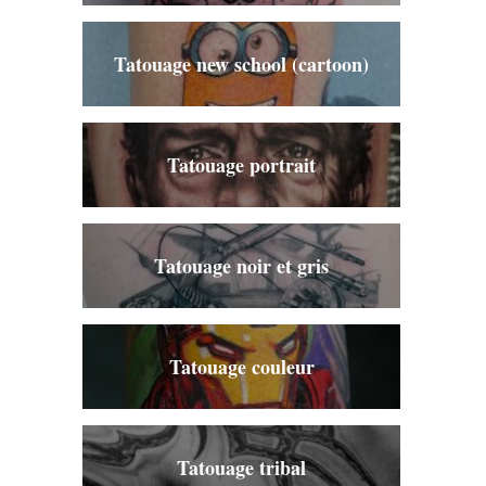
Tatouage new school (cartoon)
Tatouage portrait
Tatouage noir et gris
Tatouage couleur
Tatouage tribal