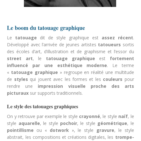
Le boom du tatouage graphique
Le
tatouage
dit de style graphique est
assez récent
.
Développé avec l’arrivée de jeunes artistes
tatoueurs
sortis
des écoles d’art, d’illustration et de graphisme et l’essor du
street art
, le
tatouage
graphique
est
fortement
influencé par une esthétique moderne
. Le terme
«
tatouage graphique
» regroupe en réalité une multitude
de
styles
qui jouent avec les formes et les
couleurs
pour
rendre une
impression visuelle proche des arts
picturaux
sur supports traditionnels.
Le style des tatouages graphiques
On y retrouve par exemple le style
crayonn
é
, le style
na
ïf
, le
style
aquarelle
, le style
pochoir
, le style
g
éom
étrique
, le
pointillisme
ou «
dotwork
», le style
gravure
, le style
abstrait, les compositions et créations digitales, les
trompe-