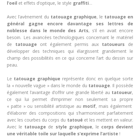
l
’oeil
et effets d’optique, le style
graffiti
…
Avec l’avènement du
tatouage
graphique
, le
tatouage en
général gagne encore davantage ses lettres de
noblesse dans le monde des Arts
, s’il en avait encore
besoin. Les avancées technologiques concernant le matériel
de
tatouage
ont également permis aux
tatoueurs
de
développer des techniques qui élargissent grandement le
champ des possibilités en ce qui concerne l’art du dessin sur
peau.
Le
tatouage
graphique
représente donc en quelque sorte
la « nouvelle vague » dans le monde du
tatouage
. Il possède
également l’avantage d’offrir une grande liberté au
tatoueur
,
ce qui lui permet d’imprimer non seulement sa propre
« patte » ou sensibilité artistique au
motif
, mais également
d’élaborer des compositions qui s’harmonisent parfaitement
avec les courbes du corps du
tatou
é
et les mettent en valeur.
Avec le
tatouage
de
style graphique
, le
corps devient
une véritable toile sur laquelle s’exprime l’artiste
!