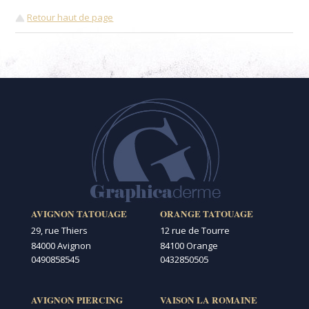
Retour haut de page
AVIGNON TATOUAGE
ORANGE TATOUAGE
29, rue Thiers
12 rue de Tourre
84000 Avignon
84100 Orange
0490858545
0432850505
AVIGNON PIERCING
VAISON LA ROMAINE