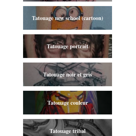
Tatouage new school (cartoon)
Tatouage portrait
Tatouage noir et gris
Tatouage couleur
Tatouage tribal