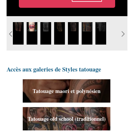
tatouage-tattoo-crane-fleur-graphique.jpg
graphicaderme-avignon-tatouage-
graphicaderme-avignon-
galerie-tatouage-
image-tatouage-
photo-
tatouage-
aquarelle-lettrage-tattoo.jpg
graphique-tattoo.jpg
graphique-
graphique-avignon-
tatouage-
graphique-
graphicaderme.jpg
graphicaderme.jpg
graphique-
bras-
aquarelle.jpg
femme.jpg
Accès aux galeries de Styles tatouage
Tatouage maori et polynésien
Tatouage old school (traditionnel)