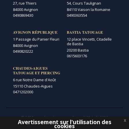
27, rue Thiers
54, Cours Taulignan
84000 Avignon
84110 Vaison la Romaine
0490869430
0490363554
AVIGNON RÉPUBLIQUE
BASTIA TATOUAGE
1 Passage du Panier Fleuri
12 place Vincetti, Citadelle
de Bastia
84000 Avignon
20200 Bastia
0490820222
0615603176
CHAUDES-AIGUES
TATOUAGE ET PIERCING
6 rue Notre Dame d'Août
15110 Chaudes-Aigues
0471202000
© 2026 - graphicaderme.com
Samedi 08 Août 2026
x
Avertissement sur l'utilisation des
Menu secondaire
cookies
Mentions légales
Carrécom