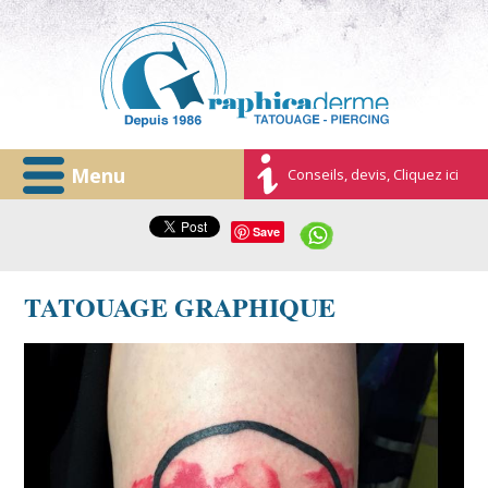
Menu
Conseils, devis, Cliquez ici
Save
TATOUAGE GRAPHIQUE
graphicaderme-avignon-tatouage-aquarelle-lettrage-
tattoo.jpg