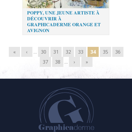
POPPY, UNE JEUNE ARTISTE À
DÉCOUVRIR À
GRAPHICADERME ORANGE ET
AVIGNON
Pages
«
‹
…
30
31
32
33
34
35
36
37
38
…
›
»