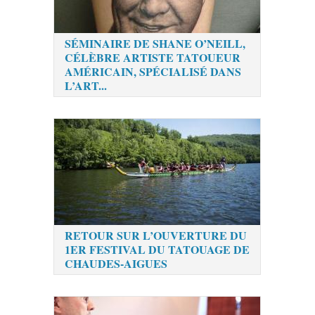
SÉMINAIRE DE SHANE O’NEILL,
CÉLÈBRE ARTISTE TATOUEUR
AMÉRICAIN, SPÉCIALISÉ DANS
L’ART...
RETOUR SUR L’OUVERTURE DU
1ER FESTIVAL DU TATOUAGE DE
CHAUDES-AIGUES