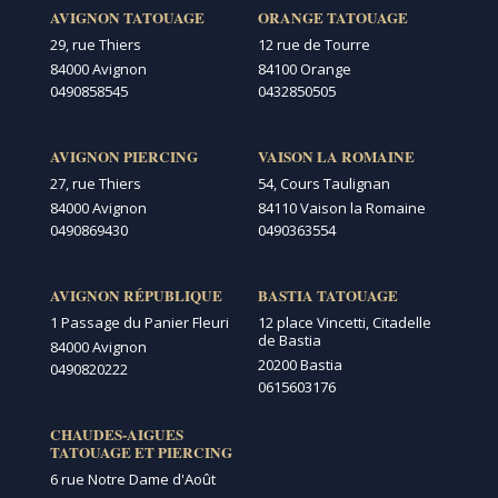
AVIGNON TATOUAGE
ORANGE TATOUAGE
29, rue Thiers
12 rue de Tourre
84000 Avignon
84100 Orange
0490858545
0432850505
AVIGNON PIERCING
VAISON LA ROMAINE
27, rue Thiers
54, Cours Taulignan
84000 Avignon
84110 Vaison la Romaine
0490869430
0490363554
AVIGNON RÉPUBLIQUE
BASTIA TATOUAGE
1 Passage du Panier Fleuri
12 place Vincetti, Citadelle
de Bastia
84000 Avignon
20200 Bastia
0490820222
0615603176
CHAUDES-AIGUES
TATOUAGE ET PIERCING
6 rue Notre Dame d'Août