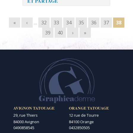
ET PARTAGE
Pages
«
‹
…
32
33
34
35
36
37
38
39
40
›
»
AVIGNON TATOUAGE
ORANGE TATOUAGE
29, rue Thiers
12 rue de Tourre
84000 Avignon
84100 Orange
0490858545
0432850505