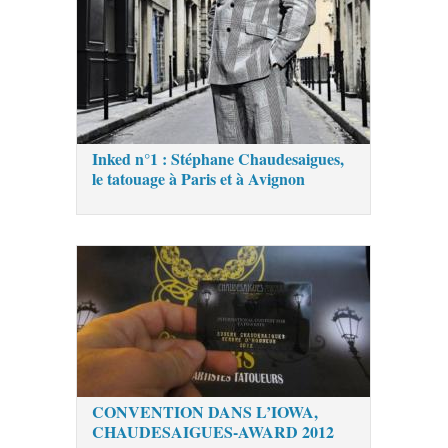
Inked n°1 : Stéphane Chaudesaigues,
le tatouage à Paris et à Avignon
CONVENTION DANS L’IOWA,
CHAUDESAIGUES-AWARD 2012