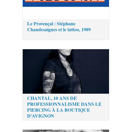
Le Provençal : Stéphane
Chaudesaigues et le tattoo, 1989
CHANTAL, 10 ANS DE
PROFESSIONNALISME DANS LE
PIERCING À LA BOUTIQUE
D'AVIGNON