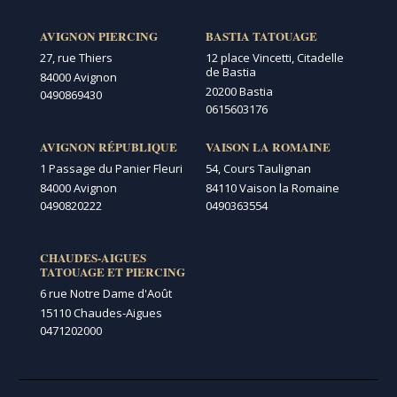
AVIGNON PIERCING
BASTIA TATOUAGE
27, rue Thiers
12 place Vincetti, Citadelle
de Bastia
84000 Avignon
20200 Bastia
0490869430
0615603176
AVIGNON RÉPUBLIQUE
VAISON LA ROMAINE
1 Passage du Panier Fleuri
54, Cours Taulignan
84000 Avignon
84110 Vaison la Romaine
0490820222
0490363554
CHAUDES-AIGUES
TATOUAGE ET PIERCING
6 rue Notre Dame d'Août
15110 Chaudes-Aigues
0471202000