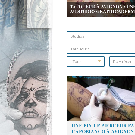
TATOUEUR À AVIGNON : UN
AU STUDIO GRAPHICADERME 
Pages
UNE PIN-UP PIERCEUR PA
CAPOBIANCO À AVIGNON