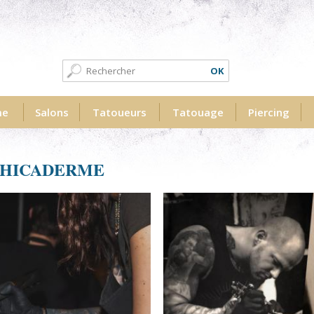
Formulaire de recherche
Recherche
me
Salons
Tatoueurs
Tatouage
Piercing
PHICADERME