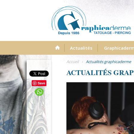
Menu
Actualités
Graphicader
Accueil
›
Actualités graphicaderme
ACTUALITÉS GRA
Save