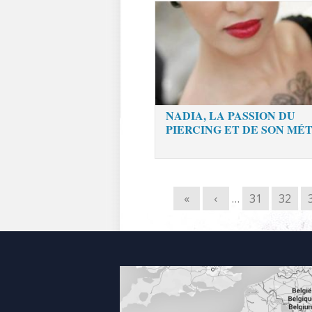
NADIA, LA PASSION DU
PIERCING ET DE SON MÉ
«
‹
…
31
32