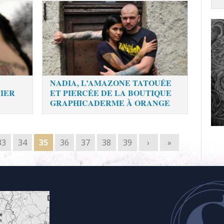
NADIA, L’AMAZONE TATOUÉE
TIER
ET PIERCÉE DE LA BOUTIQUE
GRAPHICADERME À ORANGE
33
34
35
36
37
38
39
›
»