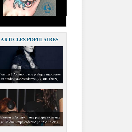
ARTICLES POPULAIRES
iercing à Avignon : une pratique rigoureuse
au studio Graphicaderme (27, rue Thiers)
Tatoueur à Avignon : une pratique exigeante
au studio Graphicaderme (29 rue Thiers)