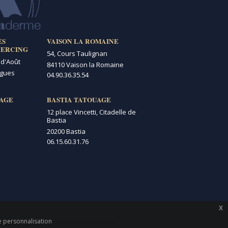
ES
VAISON LA ROMAINE
IERCING
54, Cours Taulignan
 d'Août
84110 Vaison la Romaine
igues
04.90.36.35.54
AGE
BASTIA TATOUAGE
12 place Vincetti, Citadelle de
Bastia
20200 Bastia
06.15.60.31.76
x
de personnalisation