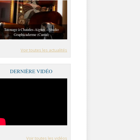
Tatouage à Chaudes-Aigues – Studio
Graphicaderme (Cantal)
Voir toutes les actualités
DERNIÈRE VIDÉO
Voir toutes les vidéos