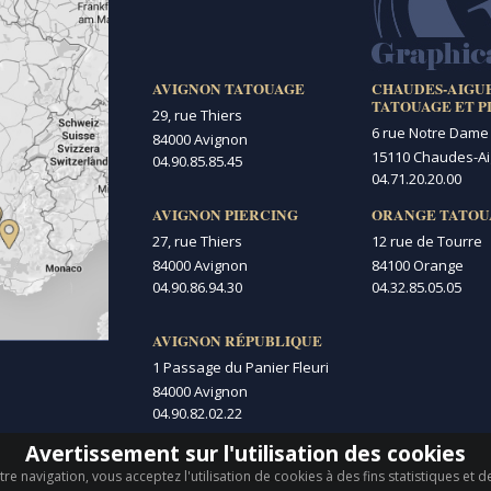
AVIGNON TATOUAGE
CHAUDES-AIGU
TATOUAGE ET P
29, rue Thiers
6 rue Notre Dame
84000 Avignon
15110 Chaudes-A
04.90.85.85.45
04.71.20.20.00
AVIGNON PIERCING
ORANGE TATOU
27, rue Thiers
12 rue de Tourre
84000 Avignon
84100 Orange
04.90.86.94.30
04.32.85.05.05
AVIGNON RÉPUBLIQUE
1 Passage du Panier Fleuri
84000 Avignon
04.90.82.02.22
Avertissement sur l'utilisation des cookies
re navigation, vous acceptez l'utilisation de cookies à des fins statistiques et 